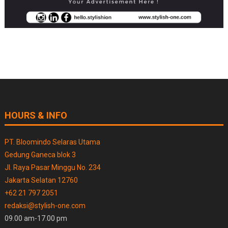
HOURS & INFO
PT. Bloomindo Selaras Utama
Gedung Ganeca blok 3
Jl. Raya Pasar Minggu No. 234
Jakarta Selatan 12760
+62 21 797 2051
redaksi@stylish-one.com
09.00 am-17.00 pm