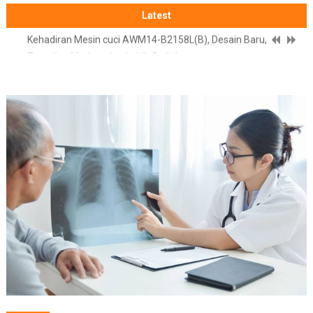
Benarkah Atap Asbes Menyebabkan Kanker Paru ? Yayasan
Latest
Kanker Indonesia Menjelaskan Bukti Ilmiahnya
Kehadiran Mesin cuci AWM14-B2158L(B), Desain Baru,
Tampilan Modern dan Lebih Stylish
IKEA Indonesia Hadirkan “Luangkan Ruang”, Penataan Rumah
Siap Mengikuti Perubahan Kehidupan
Gaming Mulus, Sosmed Lancar, Hadir Samrtphone 4 Pilihan
Warna
Melalui Meta, Diluncurkan Pelatihan Keterampilan AI untuk
UMKM di Indonesia
Benarkah Atap Asbes Menyebabkan Kanker Paru ? Yayasan
Kanker Indonesia Menjelaskan Bukti Ilmiahnya