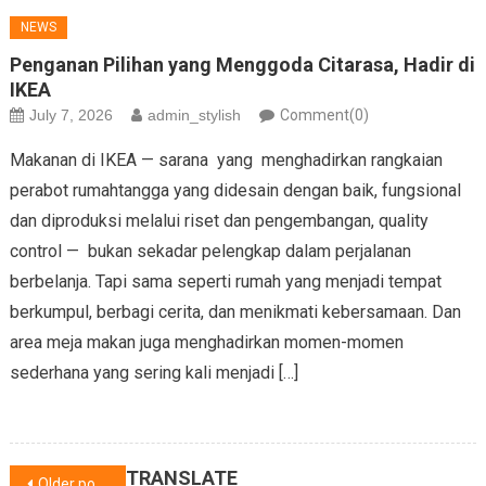
NEWS
Penganan Pilihan yang Menggoda Citarasa, Hadir di
IKEA
July 7, 2026
admin_stylish
Comment(0)
Makanan di IKEA — sarana yang menghadirkan rangkaian
perabot rumahtangga yang didesain dengan baik, fungsional
dan diproduksi melalui riset dan pengembangan, quality
control — bukan sekadar pelengkap dalam perjalanan
berbelanja. Tapi sama seperti rumah yang menjadi tempat
berkumpul, berbagi cerita, dan menikmati kebersamaan. Dan
area meja makan juga menghadirkan momen-momen
sederhana yang sering kali menjadi […]
Posts
TRANSLATE
Older posts