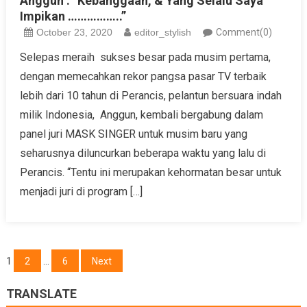
Anggun : “Kebanggaan, & Yang Selalu Saya
Impikan ……………..”
October 23, 2020
editor_stylish
Comment(0)
Selepas meraih sukses besar pada musim pertama,
dengan memecahkan rekor pangsa pasar TV terbaik
lebih dari 10 tahun di Perancis, pelantun bersuara indah
milik Indonesia, Anggun, kembali bergabung dalam
panel juri MASK SINGER untuk musim baru yang
seharusnya diluncurkan beberapa waktu yang lalu di
Perancis. “Tentu ini merupakan kehormatan besar untuk
menjadi juri di program […]
Posts
1
2
…
6
Next
navigation
TRANSLATE