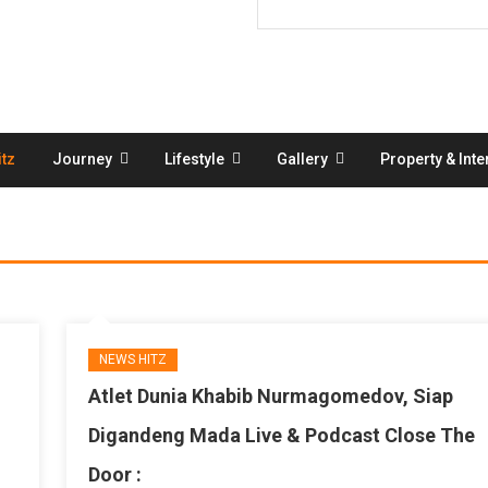
tz
Journey
Lifestyle
Gallery
Property & Inte
NEWS HITZ
Atlet Dunia Khabib Nurmagomedov, Siap
Digandeng Mada Live & Podcast Close The
Door :