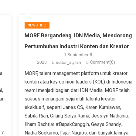
NEWS HITZ
MORF Bergandeng IDN Media, Mendorong
Pertumbuhan Industri Konten dan Kreator
September 9,
2023
editor_stylish
Comment(0)
ia
MORF, talent management platform untuk kreator
konten atau key opinion leaders (KOL) di Indonesia
l,
resmi menjadi bagian dari IDN Media. MORF telah
pun
sukses menangani sejumlah talenta kreator
eksklusif, seperti Janes CS, Karen Kurniawan,
Sabila Rian, Gilang Seiya Rama, Jessiyn Nathania,
Ilham Bachtiar #BapakCanggih, Gesya Shandy,
 7
Nadia Soekarno, Fajar Nugros, dan banyak lainnya.