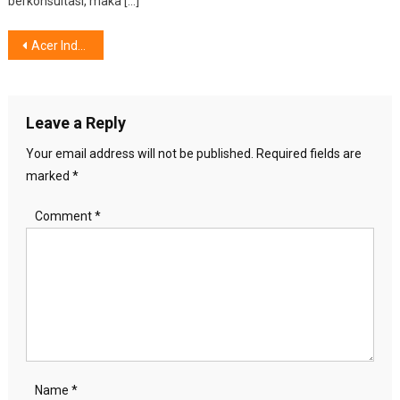
berkonsultasi, maka […]
Post
Acer Indonesia Raih Peringkat Pertama Top Brand Award
navigation
Leave a Reply
Your email address will not be published.
Required fields are
marked
*
Comment
*
Name
*