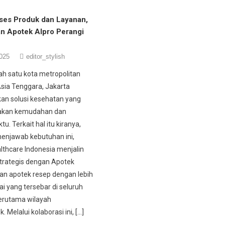
ses Produk dan Layanan,
 Apotek Alpro Perangi
025
editor_stylish
ah satu kota metropolitan
Asia Tenggara, Jakarta
n solusi kesehatan yang
kan kemudahan dan
tu. Terkait hal itu kiranya,
enjawab kebutuhan ini,
thcare Indonesia menjalin
trategis dengan Apotek
ngan apotek resep dengan lebih
ai yang tersebar di seluruh
terutama wilayah
 Melalui kolaborasi ini, […]