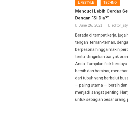
LIFESTYLE
TECHNO
Mencuci Lebih Cerdas Set
Dengan “Si Dia?”
June 26, 2021
editor_sty
Berada di tempat kerja, juga 
tengah teman-teman, denga
berpesona hingga makin perc
tentu diinginkan banyak ora
Anda. Tampilan fisik berdaya t
bersih dan bersinar, meneba
dari tubuh yang berbalut bus
— paling utama — bersih dan 
menjadi sangat penting. Hany
untuk sebagian besar orang, 