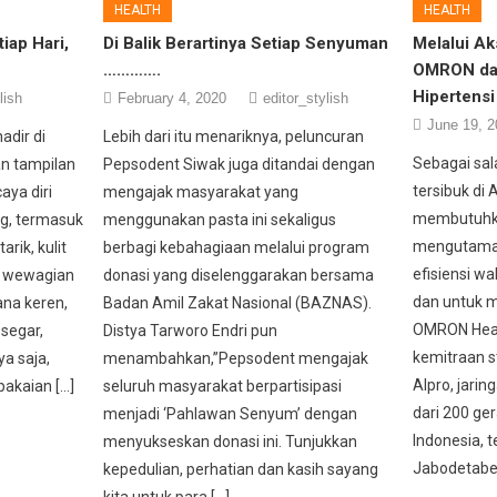
HEALTH
HEALTH
iap Hari,
Di Balik Berartinya Setiap Senyuman
Melalui Ak
………….
OMRON dan
Hipertensi
lish
February 4, 2020
editor_stylish
June 19, 2
hadir di
Lebih dari itu menariknya, peluncuran
Sebagai sal
n tampilan
Pepsodent Siwak juga ditandai dengan
tersibuk di 
aya diri
mengajak masyarakat yang
membutuhka
ng, termasuk
menggunakan pasta ini sekaligus
mengutama
arik, kulit
berbagi kebahagiaan melalui program
efisiensi wak
r wewagian
donasi yang diselenggarakan bersama
dan untuk m
ana keren,
Badan Amil Zakat Nasional (BAZNAS).
OMRON Heal
segar,
Distya Tarworo Endri pun
kemitraan s
a saja,
menambahkan,”Pepsodent mengajak
Alpro, jari
pakaian […]
seluruh masyarakat berpartisipasi
dari 200 ger
menjadi ‘Pahlawan Senyum’ dengan
Indonesia, 
menyukseskan donasi ini. Tunjukkan
Jabodetabek.
kepedulian, perhatian dan kasih sayang
kita untuk para […]