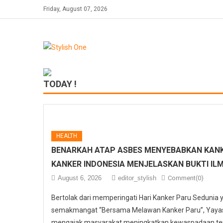
Skip
Friday, August 07, 2026
to
content
TODAY !
HEALTH
BENARKAH ATAP ASBES MENYEBABKAN KANK
KANKER INDONESIA MENJELASKAN BUKTI IL
August 6, 2026
editor_stylish
Comment(0)
Bertolak dari memperingati Hari Kanker Paru Sedunia
semakmangat “Bersama Melawan Kanker Paru”, Yayasa
mengajak masyarakat meningkatkan kewaspadaan ter