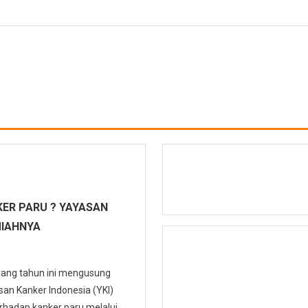
ER PARU ? YAYASAN
MIAHNYA
 yang tahun ini mengusung
n Kanker Indonesia (YKI)
hadap kanker paru melalui