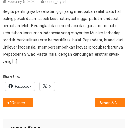
February 5, 2020
editor_stylish
Begitu pentingnya kesehatan gigi, yang merupakan salah satu hal
paling pokok dalam aspek kesehatan, sehingga patut mendapat
perhatian lebih. Berangkat dari membaca dan guna memenuhi
kebutuhan konsumen Indonesia yang mayoritas Muslim terhadap
produk berkualitas serta bersertifikasi halal, Pepsodent, brand dari
Unilever Indoensia, mempersembahkan inovasi produk terbarunya,
Pepsodent Siwak. Pasta halal dengan kandungan ekstrak siwak
yang […]
Share this:
Facebook
X
Post
“Onlinepedia 3.28” @2 Tahun JD.ID
Aman & Nyaman Dengan Voice Biometrics
navigation
Leave a Reply