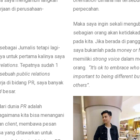
ya saya mengambil langkah
orientation
dimana hal tersebu
rjaan di perusahaan-
perpecahan.
Maka saya ingin sekali mengu
sebagian orang akan ketidakad
pada kita. Jika berada di pang
ebagai Jurnalis tetapi lagi-
saya bukanlah pada
money or 
nya untuk pertama kalinya saya
memiliki
strong voice
dalam m
relations
. Tepatnya sudah 1
orang.
“It’s ok to embrace who 
 sebuah
public relations
important to being different but
ja di bidang PR, saya banyak
others”.
d
besar.
dari dunia
PR
adalah
 bagaimana kita bisa menangani
aan
client
, membawa pesan
asa yang ditawarkan untuk