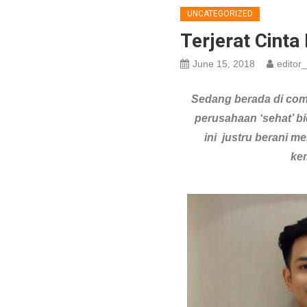
UNCATEGORIZED
Terjerat Cint
June 15, 2018
editor_
Sedang berada di comf
perusahaan ‘sehat’ b
ini justru berani m
ke