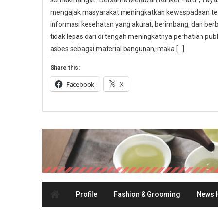
semakmangat “Bersama Melawan Kanker Paru”, Yayasa
mengajak masyarakat meningkatkan kewaspadaan ter
informasi kesehatan yang akurat, berimbang, dan berbas
tidak lepas dari di tengah meningkatnya perhatian p
asbes sebagai material bangunan, maka […]
Share this:
Facebook
X
Profile
Fashion & Grooming
News H