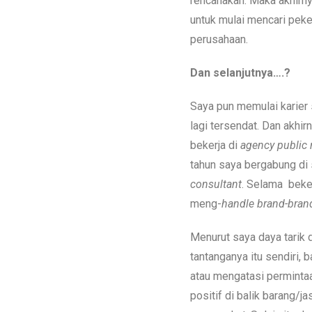
rencanakan. Maka akhirn
untuk mulai mencari peke
perusahaan.
Dan selanjutnya….?
Saya pun memulai karier s
lagi tersendat. Dan akhir
bekerja di
agency public 
tahun saya bergabung di
consultant
. Selama beker
meng-
handle
brand-bran
Menurut saya daya tarik 
tantanganya itu sendiri,
atau mengatasi permint
positif di balik barang/j