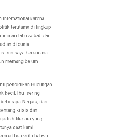
 International karena
litik terutama di lingkup
i mencari tahu sebab dan
jadian di dunia
lus pun saya berencana
amun memang belum
bil pendidikan Hubungan
ak kecil, Ibu sering
 beberapa Negara, dari
tentang krisis dan
rjadi di Negara yang
atunya saat kami
sempat bercerita bahwa