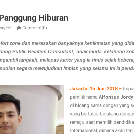
a Panggung Hiburan
stylish
Comment(0)
ort zone dan merasakan banyaknya kenikmatan yang didapa
idang Public Relation Consultant, anak muda kelahiran kot
engambil langkah, melepas karier yang ia rintis sejak bebera
mudian segera mewujudkan impian yang selama ini ia pend
Jakarta, 15 Juni 2018 –
Impia
pemilik nama
Alfonsus Jordy
di bidang sama dengan yang sel
yang bertolak-belakang dengan
remaja, saat memilih pendidik
Internasional, dimana akan terju