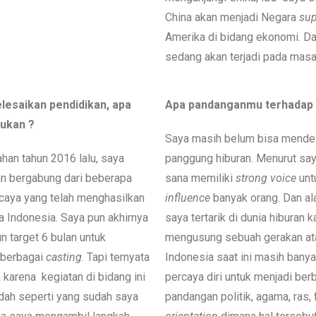
China akan menjadi Negara
sup
Amerika di bidang ekonomi. Dan
sedang akan terjadi pada masa 
lesaikan pendidikan, apa
Apa pandanganmu terhadap 
ukan ?
Saya masih belum bisa mendes
han tahun 2016 lalu, saya
panggung hiburan. Menurut say
n bergabung dari beberapa
sana memiliki
strong voice
unt
rcaya yang telah menghasilkan
influence
banyak orang. Dan a
a Indonesia. Saya pun akhirnya
saya tertarik di dunia hiburan 
n target 6 bulan untuk
mengusung sebuah gerakan at
 berbagai
casting
. Tapi ternyata
Indonesia saat ini masih banya
a karena kegiatan di bidang ini
percaya diri untuk menjadi berb
dah seperti yang sudah saya
pandangan politik, agama, ras, 