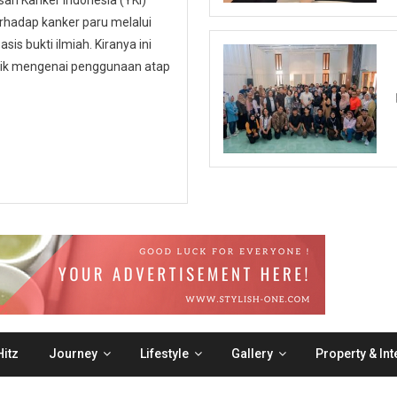
n Kanker Indonesia (YKI)
hadap kanker paru melalui
is bukti ilmiah. Kiranya ini
ublik mengenai penggunaan atap
itz
Journey
Lifestyle
Gallery
Property & Int