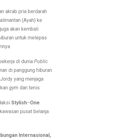
an akrab pria berdarah
alimantan (Ayah) ke
 juga akan kembali
hiburan untuk melepas
rinya.
ekerja di dunia
Public
inan di panggung hiburan.
 Jordy yang menjaga
ukan
gym
dan tenis.
daksi
Stylish
–
One
 kawasan pusat belanja
bungan Internasional,