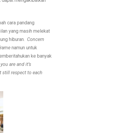
t dapat mengakibatkan
bah cara pandang
ilan yang masih melekat
gung hiburan.
Concern
frame
namun untuk
emberitahukan ke banyak
you are and it’s
 still respect to each