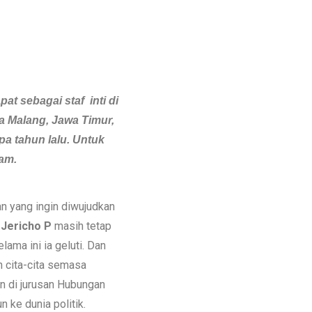
t sebagai staf inti di
a Malang, Jawa Timur,
pa tahun lalu. Untuk
am.
n yang ingin diwujudkan
 Jericho P
masih tetap
ama ini ia geluti. Dan
 cita-cita semasa
an di jurusan Hubungan
n ke dunia politik.