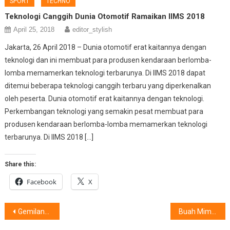
SPORT
TECHNO
Teknologi Canggih Dunia Otomotif Ramaikan IIMS 2018
April 25, 2018
editor_stylish
Jakarta, 26 April 2018 – Dunia otomotif erat kaitannya dengan
teknologi dan ini membuat para produsen kendaraan berlomba-
lomba memamerkan teknologi terbarunya. Di IIMS 2018 dapat
ditemui beberapa teknologi canggih terbaru yang diperkenalkan
oleh peserta. Dunia otomotif erat kaitannya dengan teknologi.
Perkembangan teknologi yang semakin pesat membuat para
produsen kendaraan berlomba-lomba memamerkan teknologi
terbarunya. Di IIMS 2018 […]
Share this:
Facebook
X
Post
Gemilang Berkompetisi, Disertai Wajah Bening
Buah Mimpi Atlet Disabilitas