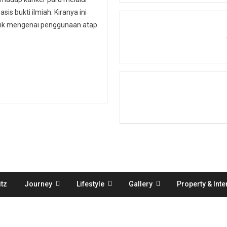
is bukti ilmiah. Kiranya ini
ublik mengenai penggunaan atap
tz
Journey
Lifestyle
Gallery
Property & Inte