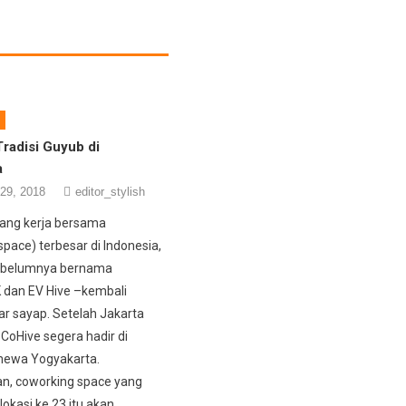
radisi Guyub di
a
29, 2018
editor_stylish
ang kerja bersama
pace) terbesar di Indonesia,
ebelumnya bernama
an EV Hive –kembali
 sayap. Setelah Jakarta
CoHive segera hadir di
mewa Yogyakarta.
n, coworking space yang
okasi ke 23 itu akan