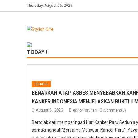
Skip
Thursday, August 06, 2026
to
content
TODAY !
HEALTH
BENARKAH ATAP ASBES MENYEBABKAN KANK
KANKER INDONESIA MENJELASKAN BUKTI IL
August 6, 2026
editor_stylish
Comment(0)
Bertolak dari memperingati Hari Kanker Paru Sedunia
semakmangat “Bersama Melawan Kanker Paru”, Yayasa
mengajak masyarakat meningkatkan kewaspadaan ter