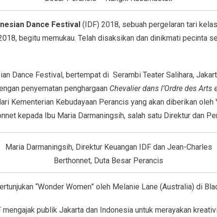
nesian Dance Festival
(IDF) 2018, sebuah pergelaran tari kelas
18, begitu memukau. Telah disaksikan dan dinikmati pecinta seni
n Dance Festival, bertempat di Serambi Teater Salihara, Jakart
dengan penyematan penghargaan
Chevalier dans l’Ordre des Arts e
ari Kementerian Kebudayaan Perancis yang akan diberikan oleh
net kepada Ibu Maria Darmaningsih, salah satu Direktur dan Pen
Maria Darmaningsih, Direktur Keuangan IDF dan Jean-Charles
Berthonnet, Duta Besar Perancis
ertunjukan “Wonder Women” oleh Melanie Lane (Australia) di Blac
F mengajak publik Jakarta dan Indonesia untuk merayakan kreativit