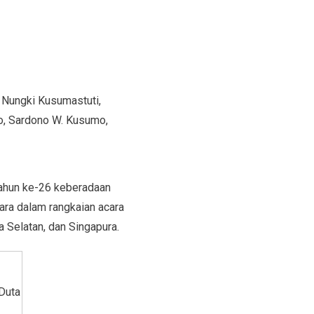
, Nungki Kusumastuti,
jo, Sardono W. Kusumo,
tahun ke-26 keberadaan
ra dalam rangkaian acara
a Selatan, dan Singapura.
Duta