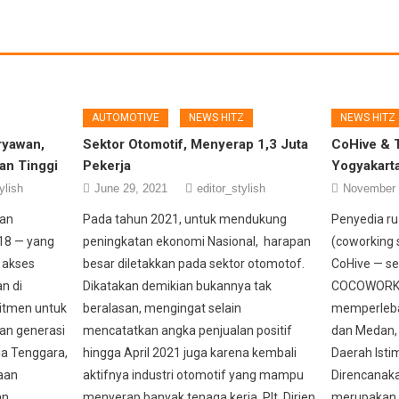
AUTOMOTIVE
NEWS HITZ
NEWS HITZ
ryawan,
Sektor Otomotif, Menyerap 1,3 Juta
CoHive & T
an Tinggi
Pekerja
Yogyakart
ylish
June 29, 2021
editor_stylish
November 
aan
Pada tahun 2021, untuk mendukung
Penyedia ru
018 — yang
peningkatan ekonomi Nasional, harapan
(coworking s
 akses
besar diletakkan pada sektor otomotof.
CoHive — s
an di
Dikatakan demikian bukannya tak
COCOWORK d
itmen untuk
beralasan, mengingat selain
memperlebar
n generasi
mencatatkan angka penjualan positif
dan Medan, 
ia Tenggara,
hingga April 2021 juga karena kembali
Daerah Isti
aan
aktifnya industri otomotif yang mampu
Direncanaka
an
menyerap banyak tenaga kerja. Plt. Dirjen
merupakan l