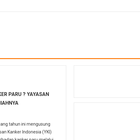
ER PARU ? YAYASAN
MIAHNYA
 yang tahun ini mengusung
n Kanker Indonesia (YKI)
hadap kanker paru melalui