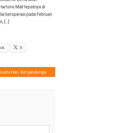
 Hartono Mall tepatnya di
lai beroperasi pada Februari
, […]
ook
X
Suatu Hari, Bergandengan Warung Pintar