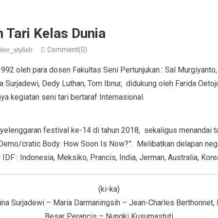
n Tari Kelas Dunia
itor_stylish
Comment(0)
992 oleh para dosen Fakultas Seni Pertunjukan : Sal Murgiyanto
a Surjadewi, Dedy Luthan, Tom Ibnur, didukung oleh Farida Oeto
a kegiatan seni tari bertaraf Internasional.
nyelenggaran festival ke-14 di tahun 2018, sekaligus menandai 
“Demo/cratic Body: How Soon Is Now?”. Melibatkan delapan nega
t
IDF : Indonesia, Meksiko, Prancis, India, Jerman, Australia, Kore
(ki-ka)
ina Surjadewi – Maria Darmaningsih – Jean-Charles Berthonnet, 
Besar Perancis – Nungki Kusumastuti