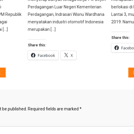
i
Perdagangan Luar Negeri Kementerian
berlokasi di
PM Republik
Perdagangan, Indrasari Wisnu Wardhana
Lantai 3, mu
agai
menyatakan industri otomotif Indonesia
2019. Namun
i […]
merupakan […]
Share this:
Share this:
Faceb
Facebook
X
t be published.
Required fields are marked
*