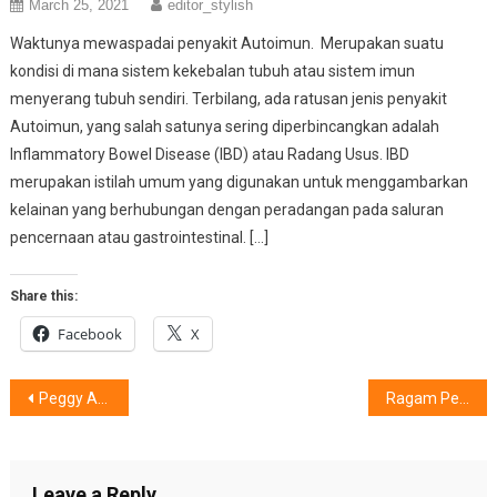
March 25, 2021
editor_stylish
Waktunya mewaspadai penyakit Autoimun. Merupakan suatu
kondisi di mana sistem kekebalan tubuh atau sistem imun
menyerang tubuh sendiri. Terbilang, ada ratusan jenis penyakit
Autoimun, yang salah satunya sering diperbincangkan adalah
Inflammatory Bowel Disease (IBD) atau Radang Usus. IBD
merupakan istilah umum yang digunakan untuk menggambarkan
kelainan yang berhubungan dengan peradangan pada saluran
pencernaan atau gastrointestinal. […]
Share this:
Facebook
X
Post
Peggy Anastasia, Antara Cinta ‘Mom’ & Karier
Ragam Perempuan @Kehidupan Seniman Adrie Basuki
navigation
Leave a Reply