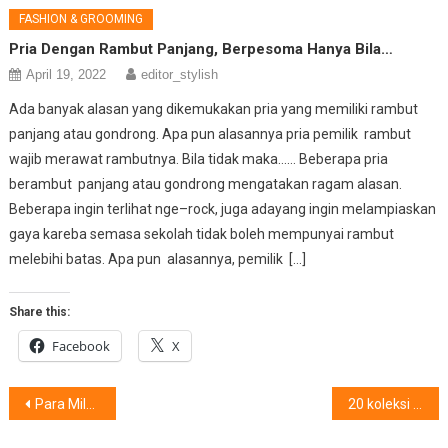
FASHION & GROOMING
Pria Dengan Rambut Panjang, Berpesoma Hanya Bila…
April 19, 2022
editor_stylish
Ada banyak alasan yang dikemukakan pria yang memiliki rambut
panjang atau gondrong. Apa pun alasannya pria pemilik rambut
wajib merawat rambutnya. Bila tidak maka…… Beberapa pria
berambut panjang atau gondrong mengatakan ragam alasan.
Beberapa ingin terlihat nge–rock, juga adayang ingin melampiaskan
gaya kareba semasa sekolah tidak boleh mempunyai rambut
melebihi batas. Apa pun alasannya, pemilik […]
Share this:
Facebook
X
Post
Para Milenial : Peduli Penyandang Disabilitas
20 koleksi Nila Baharudin Akan Tampil di London
navigation