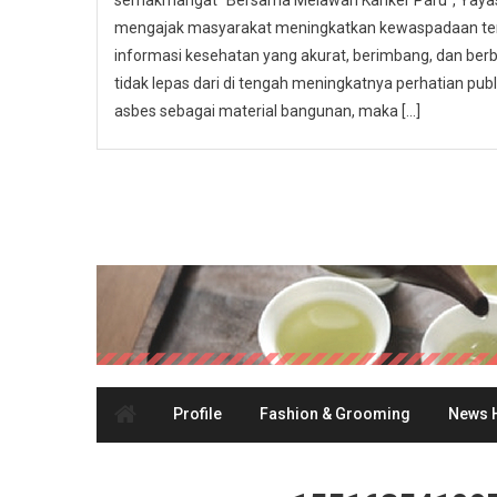
semakmangat “Bersama Melawan Kanker Paru”, Yayasa
mengajak masyarakat meningkatkan kewaspadaan ter
informasi kesehatan yang akurat, berimbang, dan berbas
tidak lepas dari di tengah meningkatnya perhatian p
asbes sebagai material bangunan, maka […]
Profile
Fashion & Grooming
News H