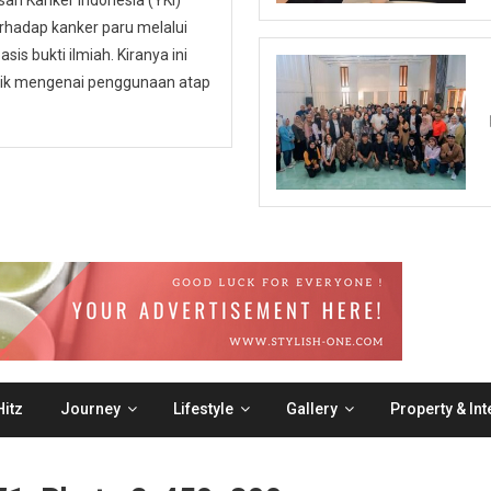
n Kanker Indonesia (YKI)
hadap kanker paru melalui
is bukti ilmiah. Kiranya ini
ublik mengenai penggunaan atap
itz
Journey
Lifestyle
Gallery
Property & Int