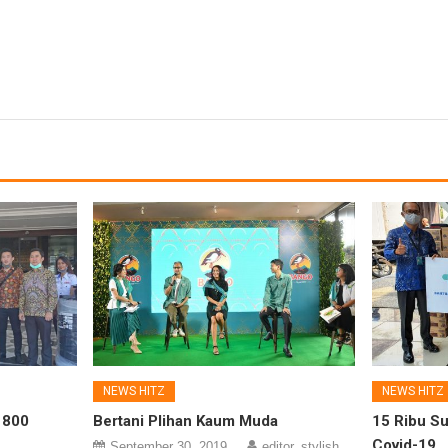
NEWS HITZ
NEWS HITZ
 800
Bertani Plihan Kaum Muda
15 Ribu Su
Covid-19
September 30, 2019
editor_stylish