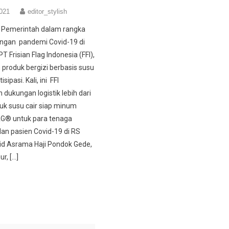
2021
editor_stylish
Pemerintah dalam rangka
ngan pandemi Covid-19 di
T Frisian Flag Indonesia (FFI),
produk bergizi berbasis susu
isipasi. Kali, ini FFI
dukungan logistik lebih dari
duk susu cair siap minum
AG® untuk para tenaga
an pasien Covid-19 di RS
id Asrama Haji Pondok Gede,
r, […]