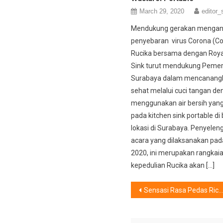
March 29, 2020
editor_
Mendukung gerakan mengant
penyebaran virus Corona (Co
Rucika bersama dengan Roya
Sink turut mendukung Pemer
Surabaya dalam mencanangk
sehat melalui cuci tangan d
menggunakan air bersih yang
pada kitchen sink portable di
lokasi di Surabaya. Penyele
acara yang dilaksanakan pad
2020, ini merupakan rangkaia
kepedulian Rucika akan […]
Post
Sensasi Rasa Pedas Rice bowl
navigation