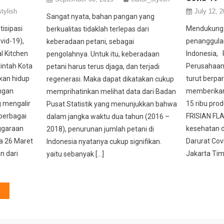
stylish
July 12, 
Sangat nyata, bahan pangan yang
isipasi
Mendukung 
berkualitas tidaklah terlepas dari
vid-19),
penanggula
keberadaan petani, sebagai
l Kitchen
Indonesia, P
pengolahnya. Untuk itu, keberadaan
intah Kota
Perusahaan 
petani harus terus djaga, dan terjadi
an hidup
turut berpart
regenerasi. Maka dapat dikatakan cukup
engan
memberikan 
memprihatinkan melihat data dari Badan
 mengalir
15 ribu pro
Pusat Statistik yang menunjukkan bahwa
 berbagai
FRISIAN FL
dalam jangka waktu dua tahun (2016 –
nggaraan
kesehatan d
2018), penurunan jumlah petani di
a 26 Maret
Darurat Cov
Indonesia nyatanya cukup signifikan.
n dari
Jakarta Timu
yaitu sebanyak […]