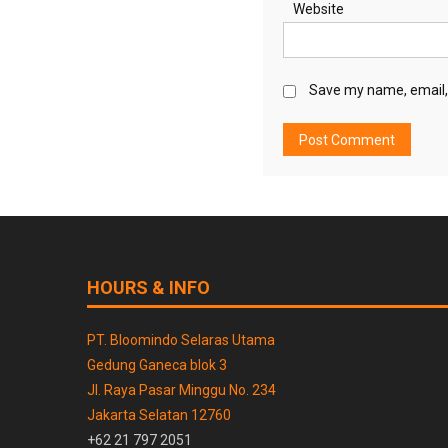
Website
Save my name, email, 
HOURS & INFO
PT. Bloomindo Selaras Utama
Gedung Ganeca blok 3
Jl. Raya Pasar Minggu No. 234
Jakarta Selatan 12760
+62 21 797 2051