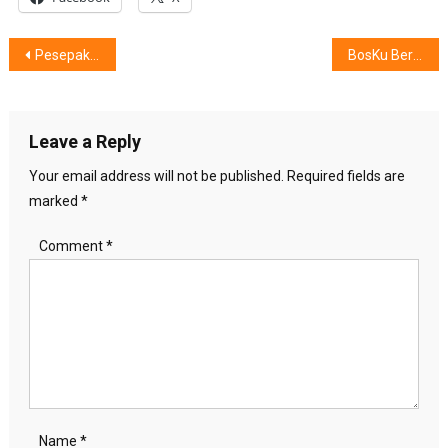
Post
Pesepak Bola U-17 Menembus Dunia
BosKu Beri Hadiah 360GB
navigation
Leave a Reply
Your email address will not be published.
Required fields are
marked
*
Comment
*
Name
*