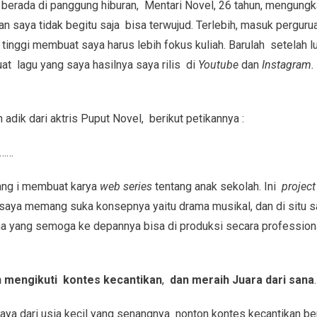
 berada di panggung hiburan, Mentari Novel, 26 tahun, mengungka
n saya tidak begitu saja bisa terwujud. Terlebih, masuk perguruan
inggi membuat saya harus lebih fokus kuliah. Barulah setelah 
 lagu yang saya hasilnya saya rilis di
Youtube
dan
Instagram.
adik dari aktris Puput Novel, berikut petikannya :
……
ng i membuat karya
web series
tentang anak sekolah. Ini
projec
h saya memang suka konsepnya yaitu drama musikal, dan di situ s
a yang semoga ke depannya bisa di produksi secara professiona
 mengikuti kontes kecantikan
,
dan meraih Juara dari sana
saya dari usia kecil yang senangnya nonton kontes kecantikan be