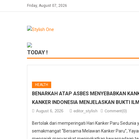
Skip
Friday, August 07, 2026
to
content
TODAY !
HEALTH
BENARKAH ATAP ASBES MENYEBABKAN KANK
KANKER INDONESIA MENJELASKAN BUKTI IL
August 6, 2026
editor_stylish
Comment(0)
Bertolak dari memperingati Hari Kanker Paru Sedunia
semakmangat “Bersama Melawan Kanker Paru”, Yayasa
mengajak masyarakat meningkatkan kewaspadaan ter