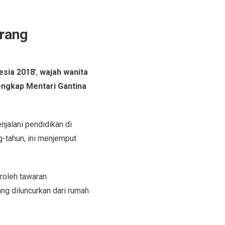
rang
esia 2018
’,
wajah wanita
ngkap Mentari Gantina
njalani pendidikan di
g-tahun, ini menjemput
eroleh tawaran
ang diluncurkan dari rumah