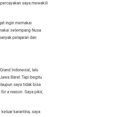
empercayakan saya mewakili
gat ingin memakai
emakai selempang Nusa
banyak pelajaran dan
Grand Indonesia’, lalu
 Jawa Barat. Tapi begitu
aupun saya tidak bisa
for a reason.
Saya pikir,
, keluar karantina, saya