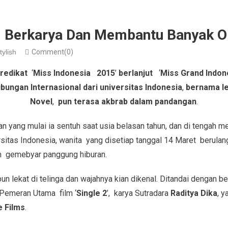
: Berkarya Dan Membantu Banyak O
tylish
Comment(0)
predikat
‘
Miss Indonesia 2015
’
berlanjut
‘
Miss Grand Indon
ungan Internasional dari universitas Indonesia
,
bernama le
Novel
,
pun terasa akbrab dalam pandangan
.
an yang mulai ia sentuh saat usia belasan tahun, dan di tengah me
sitas Indonesia, wanita yang disetiap tanggal 14 Maret berulan
m gemebyar panggung hiburan.
un lekat di telinga dan wajahnya kian dikenal. Ditandai dengan b
Pemeran Utama film ‘
Single 2
’, karya Sutradara
Raditya Dika
, y
e Films
.