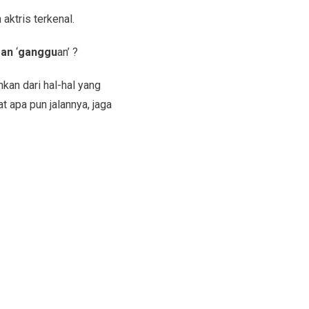
ktris terkenal.
gan
‘
ganggu
an’ ?
hkan dari hal-hal yang
 apa pun jalannya, jaga