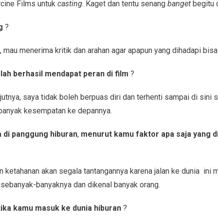
rcine Films untuk
casting
. Kaget dan tentu senang
banget
begitu 
ng
?
 mau menerima kritik dan arahan agar apapun yang dihadapi bisa d
lah berhasil mendapat peran di film
?
utnya, saya tidak boleh berpuas diri dan terhenti sampai di sini sa
banyak kesempatan ke depannya.
 di panggung hiburan
,
menurut kamu faktor apa saja yang d
n ketahanan akan segala tantangannya karena jalan ke dunia ini
a sebanyak-banyaknya dan dikenal banyak orang.
tika kamu masuk ke dunia
hiburan
?