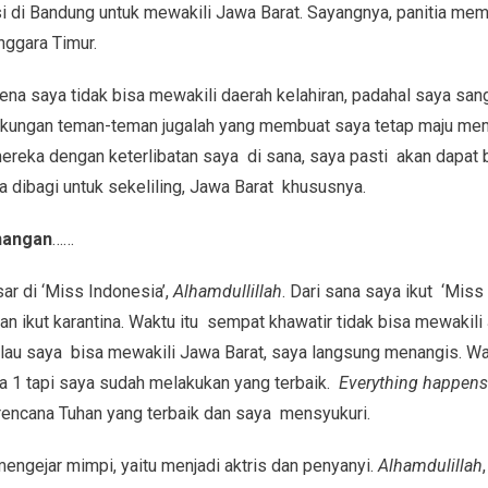
isi di Bandung untuk mewakili Jawa Barat. Sayangnya, panitia m
nggara Timur.
na saya tidak bisa mewakili daerah kelahiran, padahal saya san
ukungan teman-teman jugalah yang membuat saya tetap maju m
ereka dengan keterlibatan saya di sana, saya pasti akan dapat 
a dibagi untuk sekeliling, Jawa Barat khususnya.
nangan
……
ar di ‘Miss Indonesia’,
Alhamdullillah
. Dari sana saya ikut ‘Miss 
 dan ikut karantina. Waktu itu sempat khawatir tidak bisa mewakili
 saya bisa mewakili Jawa Barat, saya langsung menangis. Wal
 1 tapi saya sudah melakukan yang terbaik.
Everything happens 
rencana Tuhan yang terbaik dan saya mensyukuri.
engejar mimpi, yaitu menjadi aktris dan penyanyi.
Alhamdulillah