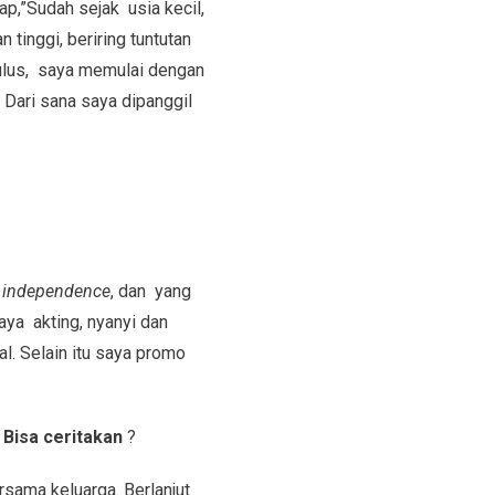
p,”Sudah sejak usia kecil,
 tinggi, beriring tuntutan
lulus, saya memulai dengan
Dari sana saya dipanggil
t independence
, dan yang
aya akting, nyanyi dan
l. Selain itu saya promo
.
Bisa ceritakan
?
rsama keluarga. Berlanjut