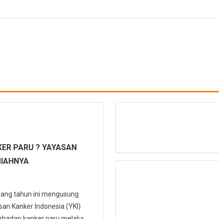
ER PARU ? YAYASAN
MIAHNYA
 yang tahun ini mengusung
n Kanker Indonesia (YKI)
hadap kanker paru melalui