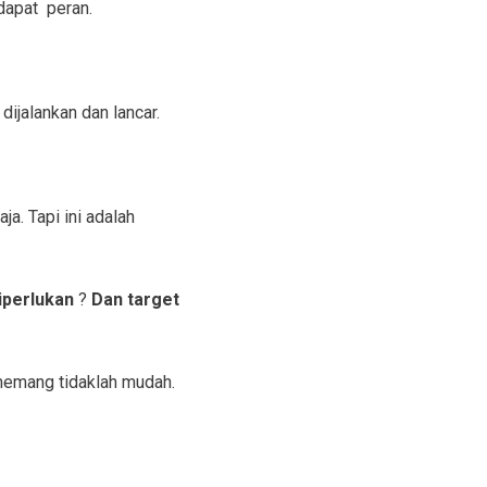
dapat peran.
ijalankan dan lancar.
ja. Tapi ini adalah
iperlukan
?
Dan target
 memang tidaklah mudah.