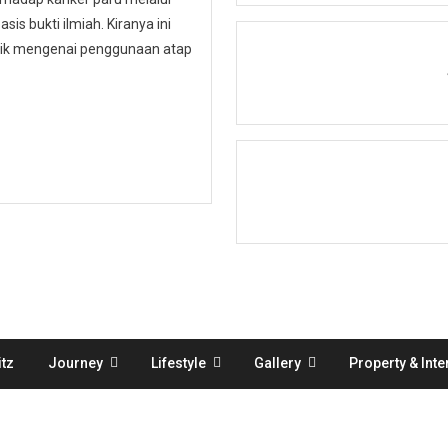
is bukti ilmiah. Kiranya ini
ublik mengenai penggunaan atap
tz
Journey
Lifestyle
Gallery
Property & Inte