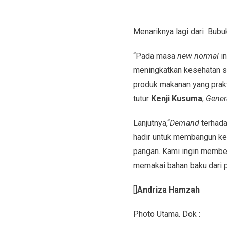
Menariknya lagi dari Bubuk
“Pada masa
new normal
in
meningkatkan kesehatan se
produk makanan yang prakt
tutur
Kenji Kusuma
,
Gener
Lanjutnya,“
Demand
terhadap
hadir untuk membangun k
pangan. Kami ingin memberi
memakai bahan baku dari p
[]
Andriza Hamzah
Photo Utama. Dok :