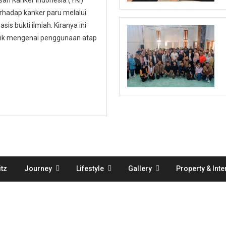
n Kanker Indonesia (YKI)
hadap kanker paru melalui
is bukti ilmiah. Kiranya ini
ublik mengenai penggunaan atap
tz
Journey
Lifestyle
Gallery
Property & Inte