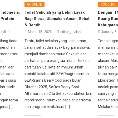
GOODLIFE
GOODLIFE
Indonesia,
Toilet Sekolah yang Lebih Layak
Dengan TV 
 Protein
Bagi Siswa, Utamakan Aman, Sehat
Ruang Rum
& Bersih
Kebugaran
stylish
March 15, 2026
editor_stylish
January 6,
ilang tiada
Tentu, toilet sekolah yang lebih aman,
Tetap bugar
pemenuhan
bersih, sehat dan layak bagi para siswa,
menawan, te
 mengatasi
menjadi dambaan murid Sekolah dan
mager kelu
ia,
perhatian para orangtua murid. Terkait
alasan. Mak
men dari
dari itulah jua, setelah meluncurkan
pilihan pal
alah satu
inisiatif kolaboratif BEARbagi kebaikan
tetap menja
basis susu
BEARsama Beary Cool pada bulan
Ekosistem 
elah hadir
Oktober 2025, Softex Beary Cool,
adalah pas
m
Alfamart, dan Cita Sehat Foundation kini
saja yang in
engan tema
resmi mengumumkan capaian pertama
tanpa haru
enai […]
dari program revitalisasi […]
Melalui kuali