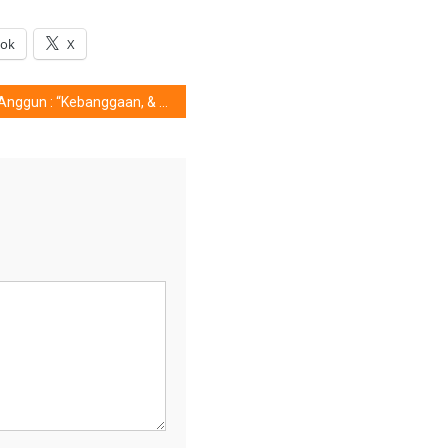
ook
X
Anggun : “Kebanggaan, & Yang Selalu Saya Impikan ……………..”