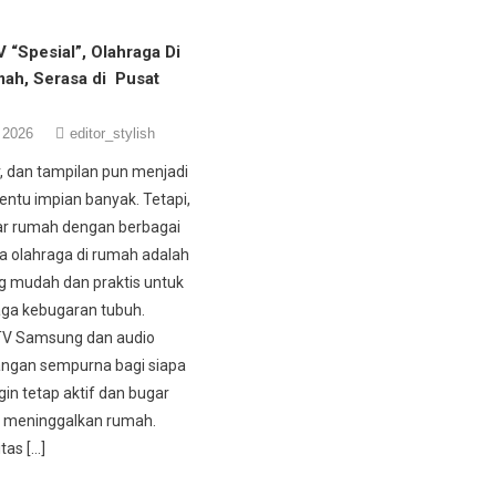
“Spesial”, Olahraga Di
ah, Serasa di Pusat
 2026
editor_stylish
, dan tampilan pun menjadi
ntu impian banyak. Tetapi,
ar rumah dengan berbagai
a olahraga di rumah adalah
ing mudah dan praktis untuk
ga kebugaran tubuh.
TV Samsung dan audio
angan sempurna bagi siapa
gin tetap aktif dan bugar
s meninggalkan rumah.
tas […]