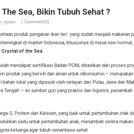
f The Sea, Bikin Tubuh Sehat ?
r_stylish
Comment(0)
taan produk penganan ikan teri yang sudah menjadi makanan 
 meningkat di
market
Indonesia, khususnya di masa
new normal
,
 Crystal of the Sea
.
elah mendapat sertifikasi Badan POM, dihadikan dari proses pro
min produk yang bersih dan aman untuk dikonsumsi — merupakan 
i bahan lokal yang dipasok oleh nelayan dari Pulau Jawa dan Ma
a Tengah — ini sumber gizi yang praktis dan
higienis
, penambah 
ega-3, Protein dan Kalsium, yang baik untuk pertumbuhan otak da
ibutuhkan yaitu untuk pertumbuhan anak, menambah selera makan
gota keluarga agar tubuh senantiasa sehat.