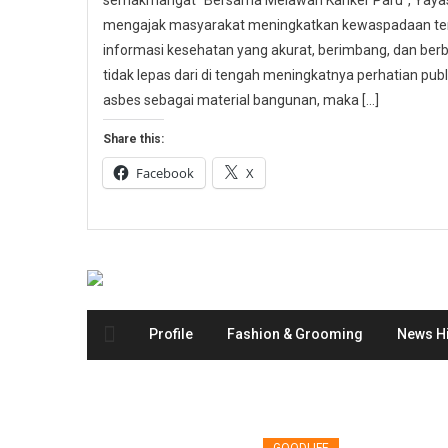
semakmangat “Bersama Melawan Kanker Paru”, Yayasa
mengajak masyarakat meningkatkan kewaspadaan ter
informasi kesehatan yang akurat, berimbang, dan berbas
tidak lepas dari di tengah meningkatnya perhatian p
asbes sebagai material bangunan, maka […]
Share this:
Facebook
X
Profile
Fashion & Grooming
News Hi