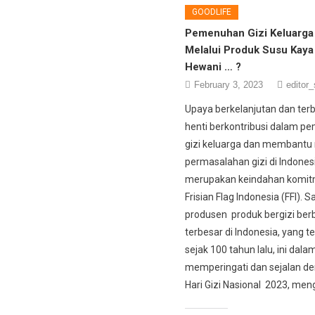
GOODLIFE
Pemenuhan Gizi Keluarga 
Melalui Produk Susu Kaya
Hewani … ?
February 3, 2023
editor_
Upaya berkelanjutan dan terb
henti berkontribusi dalam 
gizi keluarga dan membantu
permasalahan gizi di Indones
merupakan keindahan komit
Frisian Flag Indonesia (FFI). S
produsen produk bergizi ber
terbesar di Indonesia, yang t
sejak 100 tahun lalu, ini dala
memperingati dan sejalan d
Hari Gizi Nasional 2023, meng