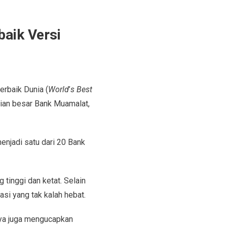
aik Versi
erbaik Dunia (
World
’
s Best
aian besar Bank Muamalat,
jadi satu dari 20 Bank
tinggi dan ketat. Selain
si yang tak kalah hebat.
aya juga mengucapkan