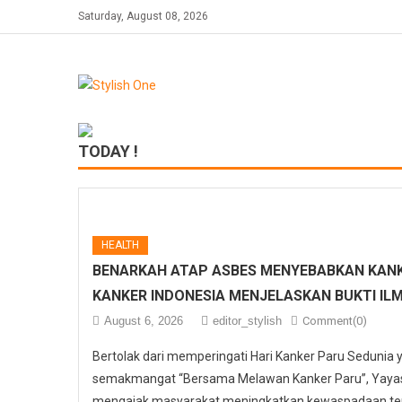
Skip
Saturday, August 08, 2026
to
content
TODAY !
HEALTH
BENARKAH ATAP ASBES MENYEBABKAN KANK
KANKER INDONESIA MENJELASKAN BUKTI IL
August 6, 2026
editor_stylish
Comment(0)
Bertolak dari memperingati Hari Kanker Paru Sedunia
semakmangat “Bersama Melawan Kanker Paru”, Yayasa
mengajak masyarakat meningkatkan kewaspadaan ter