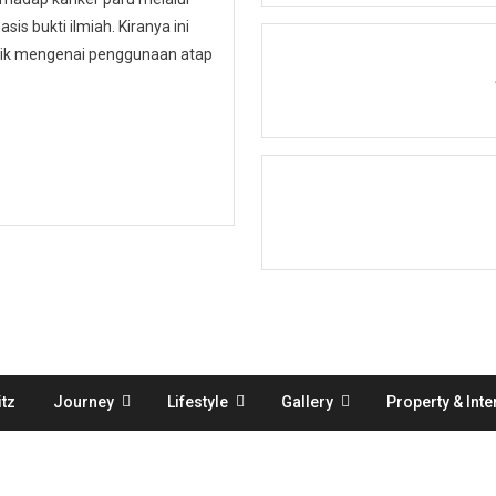
is bukti ilmiah. Kiranya ini
ublik mengenai penggunaan atap
tz
Journey
Lifestyle
Gallery
Property & Inte