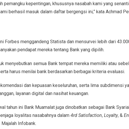
ruh pemangku kepentingan, khususnya nasabah kami yang senant
ami berhasil masuk dalam daftar bergengsi ini,” kata Achmad P
ini Forbes menggandeng Statista dan mensurvei lebih dari 43.00
nanyakan pendapat mereka tentang Bank yang dipilih.
ntuk menyebutkan semua Bank tempat mereka memiliki atau sebe
erta harus menilai bank berdasarkan berbagai kriteria evaluasi.
rekomendasi dan kepuasan keseluruhan, serta lima subdimensi ya
anggan, layanan digital dan nasihat keuangan.
al tahun ini Bank Muamalat juga dinobatkan sebagai Bank Syariah
enjaga loyalitas nasabahnya dalam
4rd Satisfaction
,
Loyalty
, &
En
 Majalah Infobank.