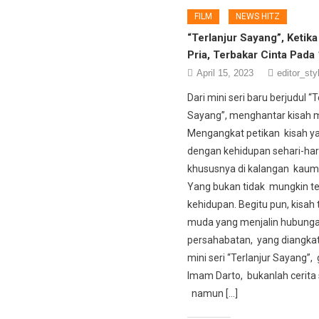
FILM
NEWS HITZ
“Terlanjur Sayang”, Ketik
Pria, Terbakar Cinta Pada
April 15, 2023
editor_sty
Dari mini seri baru berjudul “T
Sayang”, menghantar kisah
Mengangkat petikan kisah y
dengan kehidupan sehari-hari
khususnya di kalangan kau
Yang bukan tidak mungkin te
kehidupan. Begitu pun, kisah t
muda yang menjalin hubung
persahabatan, yang diangka
mini seri “Terlanjur Sayang”,
Imam Darto, bukanlah cerita
namun […]