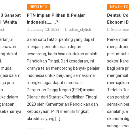
NEWS HITZ
NEWS HITZ
a 3 Sahabat
PTN Impian Pilihan & Pelajar
Dentsu Co
 1 Wanita
Indonesia,…….?
Ekonomi Di
lish
January 13, 2022
editor_stylish
September
erlanjur
Salah satu faktor penting yang dapat
Perkembang
 menawan
menjadi penentu masa depan
menjadi per
ang dekat
seseorang, tiada bisa dikatakan adalah
pertumbuhan
,
Pendidikan Tinggi. Dari kesadaran, ini
sektor. Kar
m muda.
kiranya telah mendorong banyak pelajar
bagi para p
rjadi dalam
Indonesia untuk berjuang semaksimal
mengambil p
iga pria
mungkin agar dapat diterima di
memajukan 
an
Perguruan Tinggi Negeri (PTN) impian.
Terlebih Du
t ke dalam
Dilansir dari Statistik Pendidikan Tinggi
dan perubah
 garapan
2020 oleh Kementerian Pendidikan dan
semakin ber
 sebenarnya
Kebudayaan, PTN memiliki tingkat
sanalah jua
akreditasi yang […]
ekonomi dig
sebagai mar