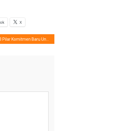
ook
X
3 Pilar Komitmen Baru Unilever, Apa Saja Kah ?