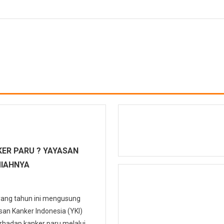
ER PARU ? YAYASAN
MIAHNYA
 yang tahun ini mengusung
n Kanker Indonesia (YKI)
hadap kanker paru melalui