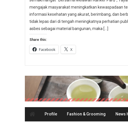
semakmangat “Bersama Melawan Kanker Paru”, Yayasa
mengajak masyarakat meningkatkan kewaspadaan ter
informasi kesehatan yang akurat, berimbang, dan berbas
tidak lepas dari di tengah meningkatnya perhatian p
asbes sebagai material bangunan, maka […]
Share this:
Facebook
X
Profile
Fashion & Grooming
News H