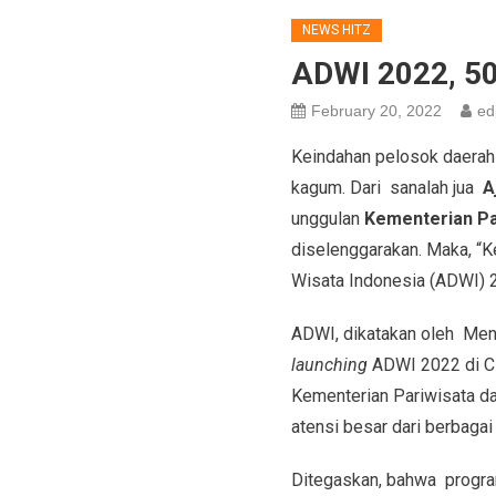
NEWS HITZ
ADWI 2022, 50
February 20, 2022
ed
Keindahan pelosok daerah 
kagum. Dari sanalah jua
A
unggulan
Kementerian Pa
diselenggarakan. Maka, “
Wisata Indonesia (ADWI) 
ADWI, dikatakan oleh Ment
launching
ADWI 2022 di Cip
Kementerian Pariwisata da
atensi besar dari berbaga
Ditegaskan, bahwa program