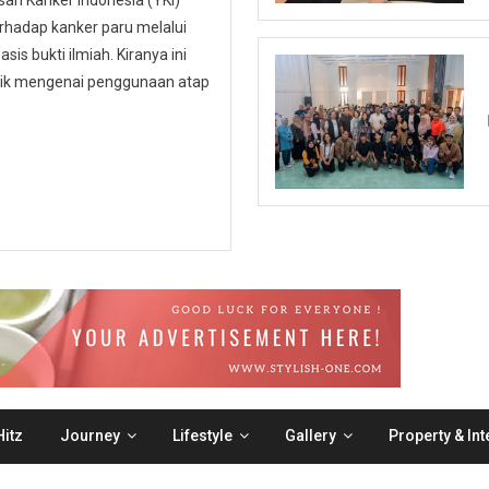
n Kanker Indonesia (YKI)
hadap kanker paru melalui
is bukti ilmiah. Kiranya ini
ublik mengenai penggunaan atap
itz
Journey
Lifestyle
Gallery
Property & Int