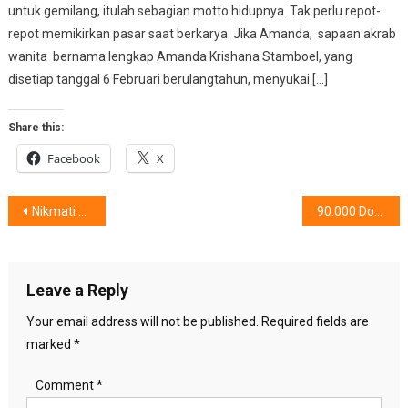
untuk gemilang, itulah sebagian motto hidupnya. Tak perlu repot-
repot memikirkan pasar saat berkarya. Jika Amanda, sapaan akrab
wanita bernama lengkap Amanda Krishana Stamboel, yang
disetiap tanggal 6 Februari berulangtahun, menyukai […]
Share this:
Facebook
X
Post
Nikmati Sensasi Balap,Dengan Keamanan Terdepan
90.000 Dokter Di Indonesia Berbasis Sosial Media, Alomedika Melancarkan
navigation
Leave a Reply
Your email address will not be published.
Required fields are
marked
*
Comment
*