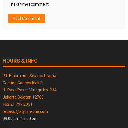
next time I comment.
HOURS & INFO
PT. Bloomindo Selaras Utama
Gedung Ganeca blok 3
Jl. Raya Pasar Minggu No. 234
Jakarta Selatan 12760
+62 21 797 2051
redaksi@stylish-one.com
09.00 am-17.00 pm