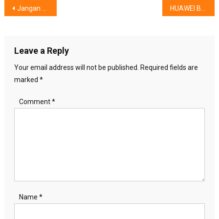
Post
Jangan Ketinggalan! Restoran IKEA Tawarkan Hidangan Ala Swedia dengan Penawaran Khusus
HUAWEI Band 10, Bantu Memantau Kesehatan & Olahraga
navigation
Leave a Reply
Your email address will not be published.
Required fields are
marked
*
Comment
*
Name
*