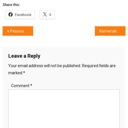
Share this:
Facebook
X
Post
Pesona Ponsel Lipat HUAWEI Mate X6,Pilihan Putri Tanjung
Kemeriahan Acara Promag dan IDI,Guncang 43 Kota di Indonesia
navigation
Leave a Reply
Your email address will not be published.
Required fields are
marked
*
Comment
*