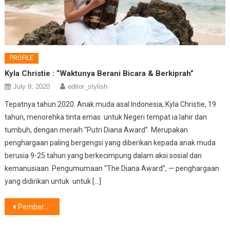
PROFILE
Kyla Christie : “Waktunya Berani Bicara & Berkiprah”
July 9, 2020
editor_stylish
Tepatnya tahun 2020. Anak muda asal Indonesia, Kyla Christie, 19
tahun, menorehka tinta emas untuk Negeri tempat ia lahir dan
tumbuh, dengan meraih “Putri Diana Award”. Merupakan
penghargaan paling bergengsi yang diberikan kepada anak muda
berusia 9-25 tahun yang berkecimpung dalam aksi sosial dan
kemanusiaan. Pengumumaan “The Diana Award”, — penghargaan
yang didirikan untuk untuk […]
Post
Pemberdayaan Ibu Melalui Rumah Belajar, Komitmen IHG Bergandeng Saab Shares
navigation