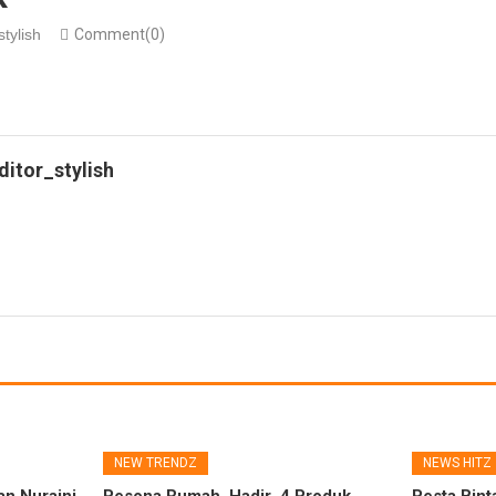
stylish
Comment(0)
ditor_stylish
NEW TRENDZ
NEWS HITZ
an Nuraini
Pesona Rumah, Hadir 4 Produk
Pesta Bint