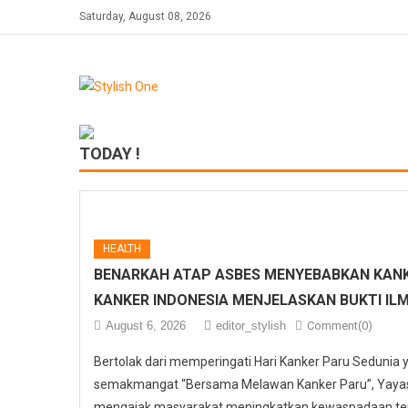
Skip
Saturday, August 08, 2026
to
content
TODAY !
HEALTH
BENARKAH ATAP ASBES MENYEBABKAN KANK
KANKER INDONESIA MENJELASKAN BUKTI IL
August 6, 2026
editor_stylish
Comment(0)
Bertolak dari memperingati Hari Kanker Paru Sedunia
semakmangat “Bersama Melawan Kanker Paru”, Yayasa
mengajak masyarakat meningkatkan kewaspadaan ter