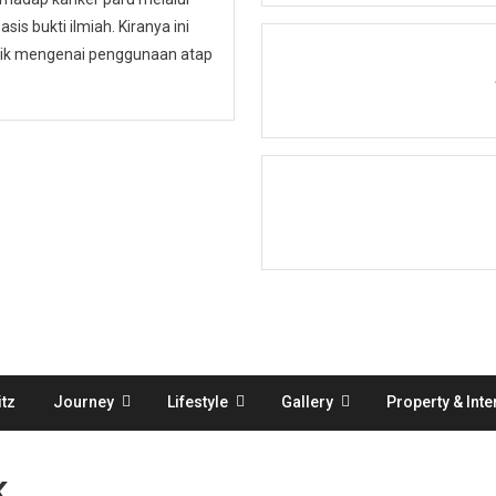
is bukti ilmiah. Kiranya ini
ublik mengenai penggunaan atap
tz
Journey
Lifestyle
Gallery
Property & Inte
K