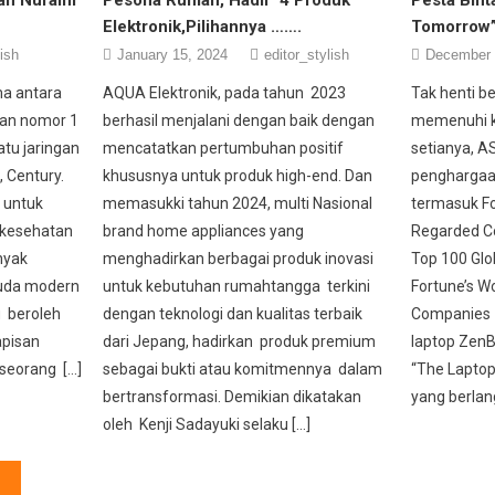
Elektronik,Pilihannya …….
Tomorrow”
lish
January 15, 2024
editor_stylish
December 
ma antara
AQUA Elektronik, pada tahun 2023
Tak henti be
tan nomor 1
berhasil menjalani dengan baik dengan
memenuhi 
atu jaringan
mencatatkan pertumbuhan positif
setianya, A
, Century.
khususnya untuk produk high-end. Dan
penghargaa
i untuk
memasukki tahun 2024, multi Nasional
termasuk Fo
 kesehatan
brand home appliances yang
Regarded C
nyak
menghadirkan berbagai produk inovasi
Top 100 Glo
muda modern
untuk kebutuhan rumahtangga terkini
Fortune’s W
u beroleh
dengan teknologi dan kualitas terbaik
Companies 
apisan
dari Jepang, hadirkan produk premium
laptop ZenB
 seorang […]
sebagai bukti atau komitmennya dalam
“The Laptop
bertransformasi. Demikian dikatakan
yang berlan
oleh Kenji Sadayuki selaku […]