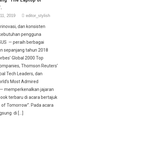
.
11, 2019
editor_stylish
rinovasi, dan konsisten
kebutuhan pengguna
SUS — peraih berbagai
n sepanjang tahun 2018
rbes’ Global 2000 Top
ompanies, Thomson Reuters’
bal Tech Leaders, dan
orld’s Most Admired
— memperkenalkan jajaran
ook terbaru di acara bertajuk
 of Tomorrow”. Pada acara
gsung di […]