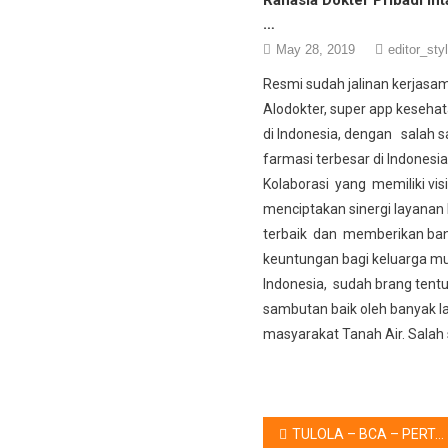
…
May 28, 2019
editor_sty
Resmi sudah jalinan kerjasa
Alodokter, super app keseha
di Indonesia, dengan salah s
farmasi terbesar di Indonesia
Kolaborasi yang memiliki vis
menciptakan sinergi layanan
terbaik dan memberikan ba
keuntungan bagi keluarga 
Indonesia, sudah brang tent
sambutan baik oleh banyak l
masyarakat Tanah Air. Salah
Post
TULOLA – BCA – PERTAMINA, Hadirkan KAWAN NUSANTARA “IDENTITAS”