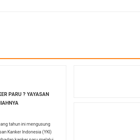
ER PARU ? YAYASAN
MIAHNYA
 yang tahun ini mengusung
n Kanker Indonesia (YKI)
hadap kanker paru melalui