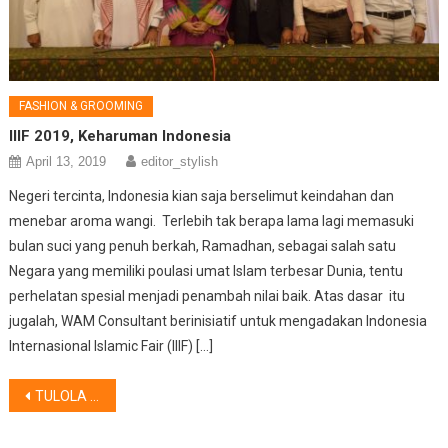
FASHION & GROOMING
IIIF 2019, Keharuman Indonesia
April 13, 2019
editor_stylish
Negeri tercinta, Indonesia kian saja berselimut keindahan dan
menebar aroma wangi. Terlebih tak berapa lama lagi memasuki
bulan suci yang penuh berkah, Ramadhan, sebagai salah satu
Negara yang memiliki poulasi umat Islam terbesar Dunia, tentu
perhelatan spesial menjadi penambah nilai baik. Atas dasar itu
jugalah, WAM Consultant berinisiatif untuk mengadakan Indonesia
Internasional lslamic Fair (IIIF) […]
Post
TULOLA – BCA – PERTAMINA, Hadirkan KAWAN NUSANTARA “IDENTITAS”
navigation