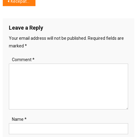
Post
Kecepatan Unduh Jaringan 5G di Indonesia, Tergolong Rendah
navigation
Leave a Reply
Your email address will not be published.
Required fields are
marked
*
Comment
*
Name
*