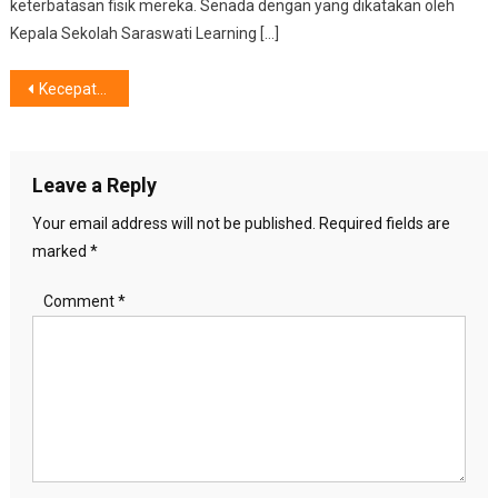
keterbatasan fisik mereka. Senada dengan yang dikatakan oleh
Kepala Sekolah Saraswati Learning […]
Post
Kecepatan Unduh Jaringan 5G di Indonesia, Tergolong Rendah
navigation
Leave a Reply
Your email address will not be published.
Required fields are
marked
*
Comment
*