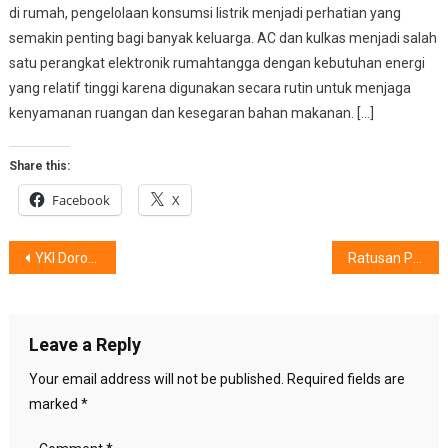
di rumah, pengelolaan konsumsi listrik menjadi perhatian yang
semakin penting bagi banyak keluarga. AC dan kulkas menjadi salah
satu perangkat elektronik rumahtangga dengan kebutuhan energi
yang relatif tinggi karena digunakan secara rutin untuk menjaga
kenyamanan ruangan dan kesegaran bahan makanan. […]
Share this:
Facebook
X
Post
YKI Dorong Pendekatan Psikososial bagi Penyintas Kanker
Ratusan Perusahaan dari 8 Negara Ramaikan Asia Fashion Show (Indonesia) ke-2 di Jakarta
navigation
Leave a Reply
Your email address will not be published.
Required fields are
marked
*