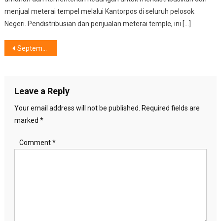
menjual meterai tempel melalui Kantorpos di seluruh pelosok
Negeri. Pendistribusian dan penjualan meterai temple, ini […]
Post
September Penuh Inspirasi : Menata Rumah, Menata Hidup Bersama IKEA Indonesia
navigation
Leave a Reply
Your email address will not be published.
Required fields are
marked
*
Comment
*