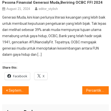
Pesona Finansial Generasi Muda,Beriring OCBC FFI 2024
August 21, 2024
editor_stylish
Generasi Muda, kini kian perlunya literasi keuangan yang lebih baik
untuk membuat keputusan pengeluaran yang lebih bijak. Tak lepas
dari melihat sebesar 39% anak muda mempunyai tujuan utama
menabung untuk gaya hidup, OCBC, Bank yang telah hadir sejak
1941, gencarkan #FUNanciallyFit. Tepatnya, OCBC mengajak
generasi muda untuk menciptakan keseimbangan antara FUN
dalam gaya hidup dan […]
Share this:
Facebook
X
Post
September Penuh Inspirasi : Menata Rumah, Menata Hidup Bersama IKEA Indonesia
Percantik Ruang Dengan Tampilan Rapi, Dihantarkan IKEA
navigation