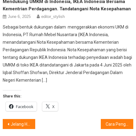
Mendukung UMKM di Indonesia, IKEA Indonesia Bersama
Kementrian Perdagangan. Tandatangani Nota Kesepahaman
June 6, 2025
editor_stylish
Sebagai bentuk dukungan dalam menggerakkan ekonomi UKM di
Indonesia, PT Rumah Mebel Nusantara (IKEA Indonesia,
menandatangani Nota Kesepahaman bersama Kementerian
Perdagangan Republik Indonesia. Nota Kesepahaman yang berisi
tentang dukungan IKEA Indonesia terhadap penyediaan wadah bagi
UMKM di toko IKEA ditandatangani di Jakarta pada 4 Juni 2025 oleh
Iqbal Shoffan Shofwan, Direktur Jenderal Perdagangan Dalam
Negeri Kementerian […]
Share this:
Facebook
X
Post
Jelang Hari Pariwisata Sedunia, Indonesia Salah Satu Pasar Utama !
Cara Penggunaan Sehari-Hari AI PC, Ditunjukkan Intel