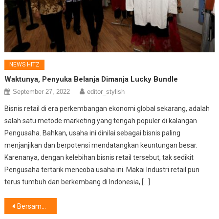
NEWS HITZ
Waktunya, Penyuka Belanja Dimanja Lucky Bundle
September 27, 2022
editor_stylish
Bisnis retail di era perkembangan ekonomi global sekarang, adalah
salah satu metode marketing yang tengah populer di kalangan
Pengusaha. Bahkan, usaha ini dinilai sebagai bisnis paling
menjanjikan dan berpotensi mendatangkan keuntungan besar.
Karenanya, dengan kelebihan bisnis retail tersebut, tak sedikit
Pengusaha tertarik mencoba usaha ini. Makai Industri retail pun
terus tumbuh dan berkembang di Indonesia, […]
Post
Bersama Lawan Kanker Hati, Deteksi Dini dan Terapi Inovatif