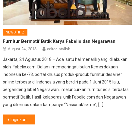
NEWS HITZ
Furnitur Bermotif Batik Karya Fabelio dan Negarawan
August 24, 2018
editor_stylish
Jakarta, 24 Agustus 2018 – Ada satu hal menarik yang dilakukan
oleh Fabelio.com. Dalam memperingati bulan Kemerdekaan
Indonesia ke-73, portal khusus produk-produk furnitur desainer
online terbesar di Indonesia yang berdiri pada 1 Juni 2015 lalu,
bergandeng label Negarawan, meluncurkan furnitur edisi terbatas
bermotif Batik. Hasil kolaborasi unik Fabelio.com dan Negarawan
yang dikemas dalam kampanye “Nasional/is/me”, […]
Post
Inginkan Rumah Nyaman, Bening dan Sehat ?Hadirkan 3 Perangkat Pilihan
navigation