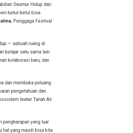
abdian Seumur Hidup dari
ni betul-betul bisa
Salma
, Penggaga Festival
dup — sebuah ruang di
n belajar satu sama lain.
an kolaborasi baru, dan
akna dan membuka peluang
ukaran pengetahuan dan
osistem teater Tanah Air
n pengharapan yang luar
u hal yang masih bisa kita