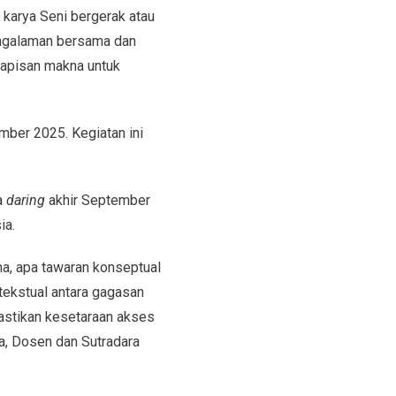
 karya Seni bergerak atau
engalaman bersama dan
lapisan makna untuk
mber 2025. Kegiatan ini
a
daring
akhir September
ia.
ma, apa tawaran konseptual
tekstual antara gagasan
mastikan kesetaraan akses
sia, Dosen dan Sutradara