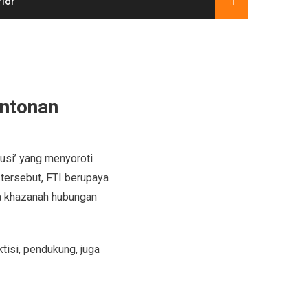
rior
ontonan
lusi’ yang menyoroti
 tersebut, FTI berupaya
a khazanah hubungan
tisi, pendukung, juga