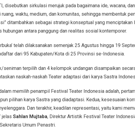
I, disebutkan sirkulasi merujuk pada bagaimana ide, wacana, dan
asi ruang, waktu, medium, dan komunitas, sehingga membentuk p
lusi” ditambahkan sebagai strategi konseptual yang menciptakan 
s hubungan antara panggung dan realitas sosial kontemporer.
rbuka’ telah dilaksanakan semenjak 25 Agustus hingga 19 Septe
daftar dari 95 Kabupaten/Kota di 25 Provinsi se-Indonesia.
seniman terpilih dan 4 kelompok undangan disampaikan secar
skan naskah-naskah Teater adaptasi dari karya Sastra Indones
alam memilih penampil Festival Teater Indonesia adalah, perta
pun pilihan karya Sastra yang diadaptasi. Kedua, kesesuaian kon
nyelenggara. Dan terakhir, keadilan representasi, yaitu kami me
 jelas
Sahlan Mujtaba
, Direktur Artistik Festival Teater Indone
 Sekretaris Umum Penastri.