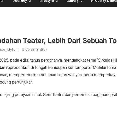
tz
Journey
Lifestyle
Gallery
Property & Inte
ndahan Teater, Lebih Dari Sebuah T
itor_stylish
Comment(0)
2025, pada edisi tahun perdananya, mengangkat tema ‘Sirkulasi I
dan representasi di tengah kehidupan kontemporer. Melalui tema
asan, mempertemukan seniman lintas wilayah, serta memperkay
ggung pertunjukan.
i ajang perayaan untuk Seni Teater dan pertemuan bagi para prak