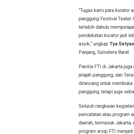
“Tugas kami para
kurator
a
panggung Festival Teater
terlebih dahulu mempelajar
pendekatan
kurator
jadi le
asyik,” ungkap
Tya Setyaw
Panjang, Sumatera Barat.
Panitia FTI di Jakarta jug
jelajah panggung, dan Te
dirancang untuk membuka a
panggung, tetapi juga seba
Seluruh rangkaian kegiatan
pencatatan atau program ar
daerah, termasuk Jakarta, 
program arsip FTI menjadi 