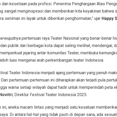
itas dan kesetiaan pada profesi. Penerima Penghargaan Atas Peng
ng sangat menginspirasi dan memberikan kita keyakinan bahwa se
a seniman ini layak untuk diberikan penghormatan,” ujar
Happy 
terwujudnya pertemuan raya Teater Nasional yang benar-benar hi
an publik dari berbagai kota dapat saling melihat, mendengar, da
 memperkuat jejaring antar-komunitas Teater, membuka kemungkin
ebih luas mengenai arah perkembangan teater Indonesia.
stival Teater Indonesia menjadi ajang pertemuan yang penuh m
. Dari pertemuan-pertemuan ini diharapkan akan terjadi pula pert
gga warna setiap wilayah dapat hadir untuk memperindah peta ek
Novitri
, Direktur Festival Teater Indonesia 2025.
ini, aneka macam lintas yang menjadi satu kesatuan memberika
saya. Di antara hal-hal yang tidak pasti di depan sana, ada sesuat