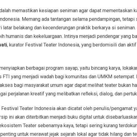
dalah memastikan kesiapan seniman agar dapat mementaskan kar
 Indonesia. Memang ada tantangan selama pendampingan, tetapi 
i latar belakang dan kecenderungan praktik berkarya si seniman
bih humanis dan kekeluargaan. Intinya menjadi pendengar yang b
ati
, kurator Festival Teater Indonesia, yang berdomisili dan akt
a menyiapkan berbagai program sayap, yaitu bincang karya, lokaka
ras FTI yang menjadi wadah bagi komunitas dan UMKM setempat. 
kses bagi masyarakat umum agar dapat melihat teater bukan ha
gai perjalanan kreatif yang melibatkan reﬂeksi, dialog, dan pertu
 Festival Teater Indonesia akan dicatat oleh penulis/pengamat ya
sip ini akan diterbitkan menjadi buku digital untuk disebarluaskan
ekosistem Teater sebenarnya kaya, tetapi sering kurang terdokum
penting untuk merawat jejak sejarah lokal agar tidak hilang dan 