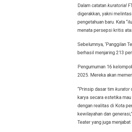
Dalam catatan
kuratorial
FT
digerakkan, yakni melint
pengetahuan baru. Kata “i
menata persepsi kritis ata
Sebelumnya, ‘Panggilan Te
berhasil menjaring 213 pen
Pengumuman 16 kelompok/
2025. Mereka akan mementa
“Prinsip dasar tim
kurator
d
karya secara estetika mau 
dengan realitas di Kota pe
kewilayahan dan generasi,”
Teater yang juga menjabat