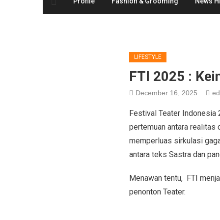
Profile
Fashion & Grooming
News Hi
LIFESTYLE
FTI 2025 : Kei
December 16, 2025
ed
Festival Teater Indonesia 
pertemuan antara realitas 
memperluas sirkulasi gag
antara teks Sastra dan pan
Menawan tentu, FTI menjad
penonton Teater.