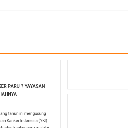
ER PARU ? YAYASAN
MIAHNYA
 yang tahun ini mengusung
n Kanker Indonesia (YKI)
hadap kanker paru melalui