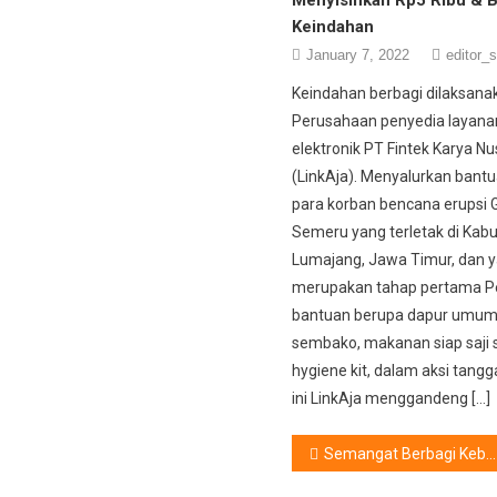
Keindahan
January 7, 2022
editor_s
Keindahan berbagi dilaksana
Perusahaan penyedia layana
elektronik PT Fintek Karya N
(LinkAja). Menyalurkan bant
para korban bencana erupsi
Semeru yang terletak di Kab
Lumajang, Jawa Timur, dan 
merupakan tahap pertama P
bantuan berupa dapur umum
sembako, makanan siap saji 
hygiene kit, dalam aksi tangg
ini LinkAja menggandeng […]
Post
Semangat Berbagi Kebaikan, Teh Celup Sosro Hadirkan 27.000 Hidangan di 83 Masjid