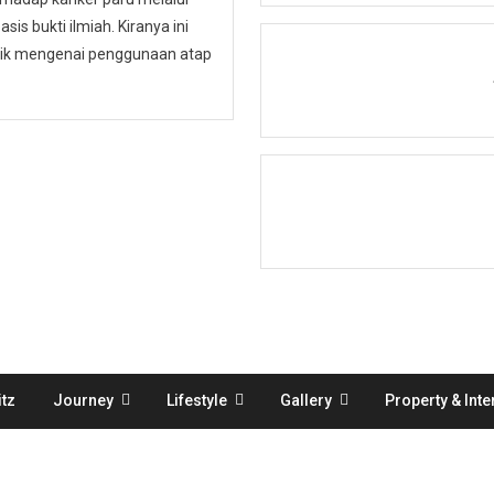
is bukti ilmiah. Kiranya ini
ublik mengenai penggunaan atap
tz
Journey
Lifestyle
Gallery
Property & Inte