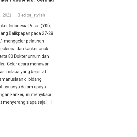
, 2021
editor_stylish
ker Indonesia Pusat (YKI),
bang Balikpapan pada 27-28
1 menggelar pelatihan
 leukimia dan kanker anak
erta 80 Dokter umum dan
lis. Gelar acara menawan
asi nirlaba yang bersifat
kemanusiaan di bidang
 khususnya dalam upaya
gan kanker, ini menyikapi
t menyerang siapa saja […]