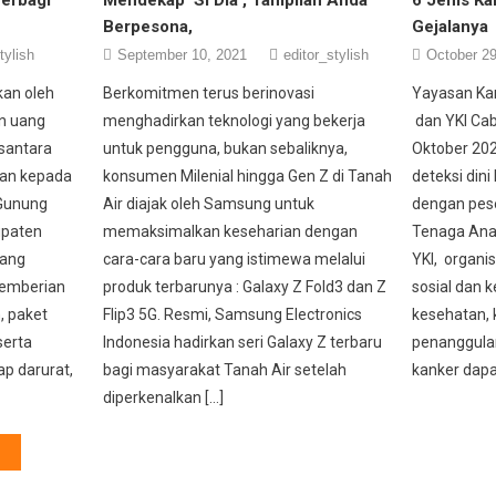
Berpesona,
Gejalanya
tylish
September 10, 2021
editor_stylish
October 29
kan oleh
Berkomitmen terus berinovasi
Yayasan Kan
n uang
menghadirkan teknologi yang bekerja
dan YKI Ca
usantara
untuk pengguna, bukan sebaliknya,
Oktober 202
uan kepada
konsumen Milenial hingga Gen Z di Tanah
deteksi dini
 Gunung
Air diajak oleh Samsung untuk
dengan pes
upaten
memaksimalkan keseharian dengan
Tenaga Ana
yang
cara-cara baru yang istimewa melalui
YKI, organis
emberian
produk terbarunya : Galaxy Z Fold3 dan Z
sosial dan 
, paket
Flip3 5G. Resmi, Samsung Electronics
kesehatan,
serta
Indonesia hadirkan seri Galaxy Z terbaru
penanggulan
ap darurat,
bagi masyarakat Tanah Air setelah
kanker dapa
diperkenalkan […]