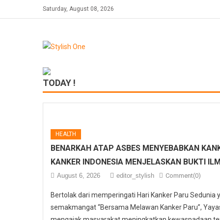
Skip
Saturday, August 08, 2026
to
content
TODAY !
HEALTH
BENARKAH ATAP ASBES MENYEBABKAN KANK
KANKER INDONESIA MENJELASKAN BUKTI IL
August 6, 2026
editor_stylish
Comment(0)
Bertolak dari memperingati Hari Kanker Paru Sedunia
semakmangat “Bersama Melawan Kanker Paru”, Yayasa
mengajak masyarakat meningkatkan kewaspadaan ter