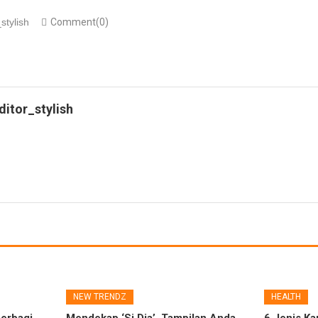
stylish
Comment(0)
ditor_stylish
NEW TRENDZ
HEALTH
erbagi
Mendekap ‘Si Dia’, Tampilan Anda
6 Jenis Ka