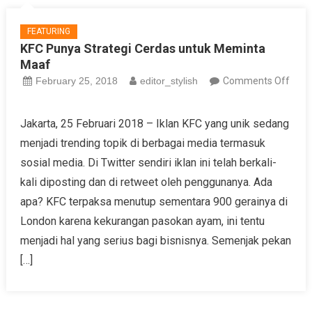
FEATURING
KFC Punya Strategi Cerdas untuk Meminta
Maaf
February 25, 2018
editor_stylish
Comments Off
on
KFC
Jakarta, 25 Februari 2018 – Iklan KFC yang unik sedang
Punya
menjadi trending topik di berbagai media termasuk
Strategi
sosial media. Di Twitter sendiri iklan ini telah berkali-
Cerdas
kali diposting dan di retweet oleh penggunanya. Ada
untuk
apa? KFC terpaksa menutup sementara 900 gerainya di
Meminta
Maaf
London karena kekurangan pasokan ayam, ini tentu
menjadi hal yang serius bagi bisnisnya. Semenjak pekan
[…]