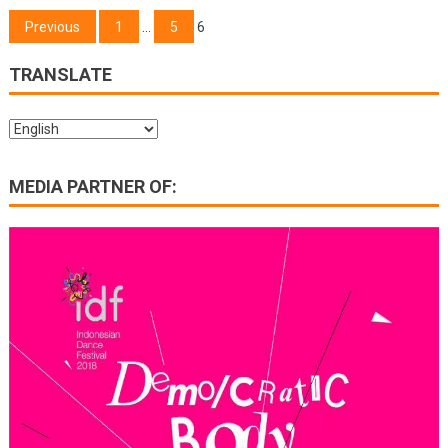
Posts
Previous
1
…
5
6
navigation
TRANSLATE
MEDIA PARTNER OF: