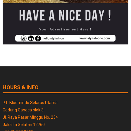
HOURS & INFO
PT. Bloomindo Selaras Utama
Gedung Ganeca blok 3
Jl. Raya Pasar Minggu No. 234
Jakarta Selatan 12760