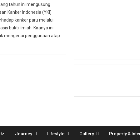
 yang tahun ini mengusung
n Kanker Indonesia (YKI)
hadap kanker paru melalui
is bukti ilmiah. Kiranya ini
ublik mengenai penggunaan atap
tz
Journey
Lifestyle
Gallery
Property & Inte