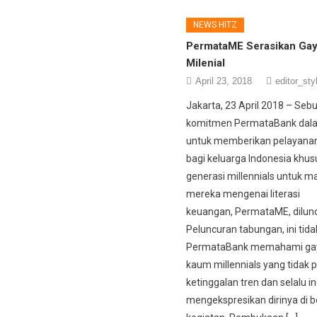
NEWS HITZ
PermataME Serasikan Gay
Milenial
April 23, 2018
editor_sty
Jakarta, 23 April 2018 – Seb
komitmen PermataBank dal
untuk memberikan pelayanan
bagi keluarga Indonesia khu
generasi millennials untuk 
mereka mengenai literasi
keuangan, PermataME, dilun
Peluncuran tabungan, ini tida
PermataBank memahami gay
kaum millennials yang tidak p
ketinggalan tren dan selalu in
mengekspresikan dirinya di b