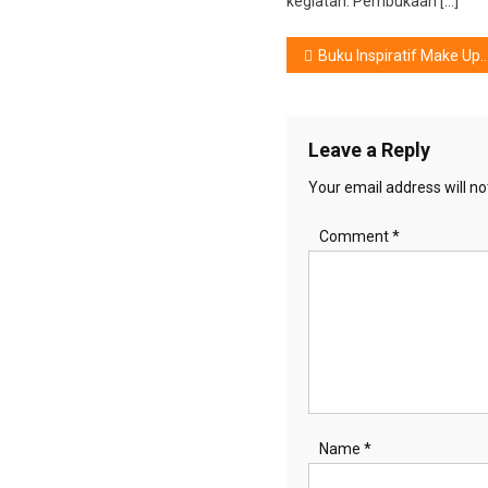
kegiatan. Pembukaan […]
Post
Buku Inspiratif Make Up Artist Diva Indonesia
navigation
Leave a Reply
Your email address will no
Comment
*
Name
*