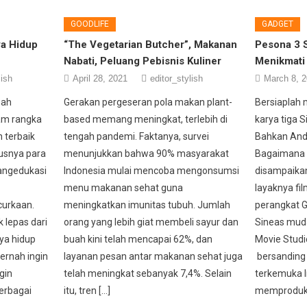
GOODLIFE
GADGET
a Hidup
“The Vegetarian Butcher”, Makanan
Pesona 3 
Nabati, Peluang Pebisnis Kuliner
Menikmati
lish
April 28, 2021
editor_stylish
March 8, 
uah
Gerakan pergeseran pola makan plant-
Bersiaplah 
am rangka
based memang meningkat, terlebih di
karya tiga 
 terbaik
tengah pandemi. Faktanya, survei
Bahkan Anda
susnya para
menunjukkan bahwa 90% masyarakat
Bagaimana t
mangedukasi
Indonesia mulai mencoba mengonsumsi
disampaikan
menu makanan sehat guna
layaknya f
curkaan.
meningkatkan imunitas tubuh. Jumlah
perangkat G
k lepas dari
orang yang lebih giat membeli sayur dan
Sineas muda 
a hidup
buah kini telah mencapai 62%, dan
Movie Studi
ernah ingin
layanan pesan antar makanan sehat juga
bersanding
gin
telah meningkat sebanyak 7,4%. Selain
terkemuka 
erbagai
itu, tren […]
memproduksi