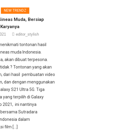
NEW TRENDZ
Sineas Muda, Bersiap
 Karyanya
2021
editor_stylish
menikmati tontonan hasil
Sineas muda Indonesia.
, akan dibuat terpesona.
idak ? Tontonan yang akan
, dari hasil pembuatan video
ilm, dan dengan menggunakan
alaxy S21 Ultra 5G. Tiga
yang terpilih di Galaxy
o 2021, ini nantinya
 bersama Sutradara
Indonesia dalam
 film […]