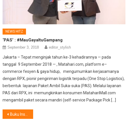
NEWS HITZ
‘PAS’ : #MauGayaItuGampang
September 3, 2018
editor_stylish
Jakarta – Tepat menginjak tahun ke-3 kehadirannya — pada
tanggal 9 September 2018 — , Matahari.com, platform e–
commerce fesyen & gaya hidup, mengumumkan kerjasamanya
dengan RPX, pionir pengiriman logistik terpadu (One Stop Logistics),
berbentuk layanan Paket Ambil Suka-suka (PAS). Melalui layanan
PAS dari RPX, ini memungkinkan konsumen MatahariMall.com
mengambil paket secara mandiri (self-service Package Pick […]
Post
Buku Inspiratif Make Up Artist Diva Indonesia
navigation