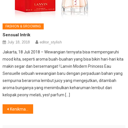
FASHION & GROOMING
Sensual Intrik
July 18, 2018
editor_stylish
Jakarta, 18 Juli 2018 – Wewangian ternyata bisa mempengaruhi
mood kita, seperti aroma buah-buahan yang bisa bikin hari-hari kita
makin segar dan bersemangat ! Lanvin Modern Princess Eau
Sensuelle sebuah wewangian baru dengan perpaduan bahan yang
sempurna beraroma lembut juicy yang mengejutkan, ditambah
aroma bunganya yang menimbulkan keharuman lembut dari
kelopak peony melati, yes! parfum […]
Post
Kenikmatan Liburan Dengan GVC
navigation