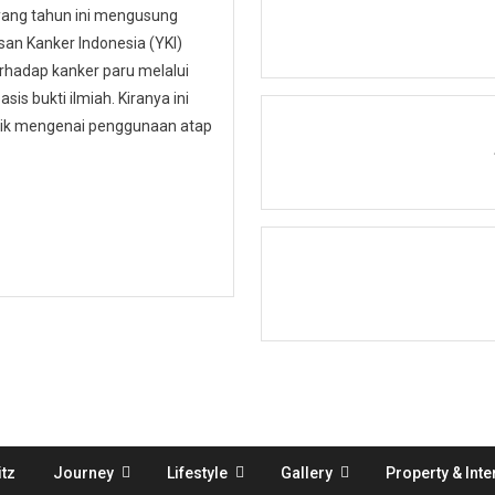
 yang tahun ini mengusung
n Kanker Indonesia (YKI)
hadap kanker paru melalui
is bukti ilmiah. Kiranya ini
ublik mengenai penggunaan atap
tz
Journey
Lifestyle
Gallery
Property & Inte