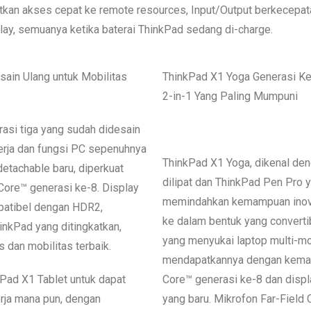
an akses cepat ke remote resources, Input/Output berkecepatan
ay, semuanya ketika baterai ThinkPad sedang di-charge.
sain Ulang untuk Mobilitas
ThinkPad X1 Yoga Generasi Ket
2-in-1 Yang Paling Mumpuni
asi tiga yang sudah didesain
erja dan fungsi PC sepenuhnya
ThinkPad X1 Yoga, dikenal de
etachable baru, diperkuat
dilipat dan ThinkPad Pen Pro y
Core™ generasi ke-8. Display
memindahkan kemampuan inova
mpatibel dengan HDR2,
ke dalam bentuk yang convertib
nkPad yang ditingkatkan,
yang menyukai laptop multi-m
 dan mobilitas terbaik.
mendapatkannya dengan kema
ad X1 Tablet untuk dapat
Core™ generasi ke-8 dan disp
erja mana pun, dengan
yang baru. Mikrofon Far-Fiel