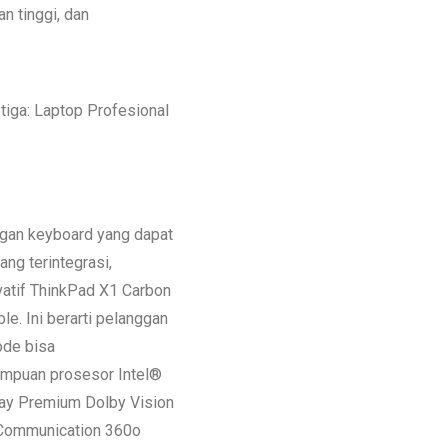
 tinggi, dan
iga: Laptop Profesional
ngan keyboard yang dapat
ang terintegrasi,
tif ThinkPad X1 Carbon
le. Ini berarti pelanggan
ode bisa
mpuan prosesor Intel®
lay Premium Dolby Vision
d Communication 360o