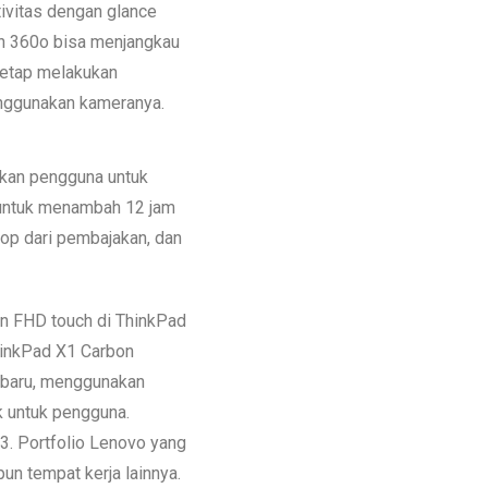
ivitas dengan glance
on 360o bisa menjangkau
tetap melakukan
enggunakan kameranya.
nkan pengguna untuk
 untuk menambah 12 jam
ptop dari pembajakan, dan
an FHD touch di ThinkPad
hinkPad X1 Carbon
g baru, menggunakan
k untuk pengguna.
3. Portfolio Lenovo yang
un tempat kerja lainnya.