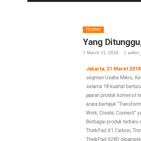
TECHNO
Yang Ditunggu
March 21, 2018
editor_
Jakarta, 21 Maret 2018
segmen Usaha Mikro, Kec
selama 18 kuartal berturu
jajaran produk komersil t
acara bertajuk “Transfor
Work, Create, Connect” y
Berbagai produk terbaru d
ThinkPad X1 Carbon, Thi
ThinkPad X280 dipamerka