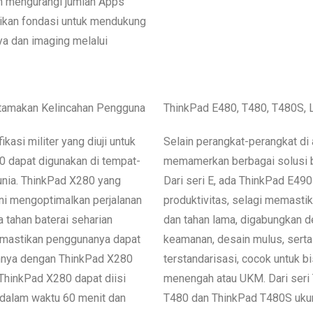
 mengurangi jumlah Apps
ikan fondasi untuk mendukung
ya dan imaging melalui
tamakan Kelincahan Pengguna
ThinkPad E480, T480, T480S, 
kasi militer yang diuji untuk
Selain perangkat-perangkat di 
0 dapat digunakan di tempat-
memamerkan berbagai solusi bi
unia. ThinkPad X280 yang
Dari seri E, ada ThinkPad E4
ini mengoptimalkan perjalanan
produktivitas, selagi memasti
tahan baterai seharian
dan tahan lama, digabungkan de
mastikan penggunanya dapat
keamanan, desain mulus, serta
nnya dengan ThinkPad X280
terstandarisasi, cocok untuk bi
 ThinkPad X280 dapat diisi
menengah atau UKM. Dari seri 
dalam waktu 60 menit dan
T480 dan ThinkPad T480S ukura