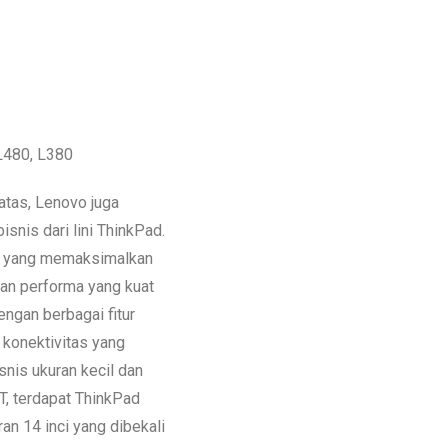
L480, L380
atas, Lenovo juga
snis dari lini ThinkPad.
90 yang memaksimalkan
kan performa yang kuat
ngan berbagai fitur
 konektivitas yang
snis ukuran kecil dan
T, terdapat ThinkPad
n 14 inci yang dibekali