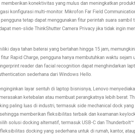
 memberikan konektivitas yang mulus dan meningkatkan produkt
gasi konfigurasi multi-monitor. Mikrofon Far Field Communicati
 pengguna tetap dapat menggunakan fitur perintah suara sambil 
apat men-slide ThinkShutter Camera Privacy jika tidak ingin m
liki daya tahan baterai yang bertahan hingga 15 jam, memungki
n fitur Rapid Charge, pengguna hanya membutuhkan waktu sejam
 fingerprint reader dan facial recognition dapat menghindarkan la
uthentication sederhana dari Windows Hello.
nginginkan layar sentuh di laptop bisnisnya, Lenovo menyediak
merasakan ketebalan atau membuat perangkatnya lebih berat. T
ing paling luas di industri, termasuk side mechanical dock yan
sehingga memberikan fleksibilitas terbaik dan keamanan keyloc
lih solusi docking alternatif, termasuk USB-C dan Thunderbolt™ 
leksibilitas docking yang sederhana untuk di rumah, kantor, ataup