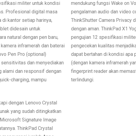
fikasi militer untuk kondisi
mendukung fungsi Wake on Vo
as. Profesional digital masa
pengalaman audio dan video co
 di kantor setiap harinya,
ThinkShutter Camera Privacy
blet didesain untuk
dengan aman. ThinkPad X1 Yoga
ra natural dengan pen baru,
pengujian 12 spesifikasi milite
i kamera inframerah dan baterai
pengecekan kualitas menjadik
ovo Pen Pro (optional)
dapat bertahan di kondisi apa p
 sensitivitas dan menyediakan
(dengan kamera inframerah yan
 alami dan responsif dengan
fingerprint reader akan memas
 quick-charging, mampu
terlindungi.
gkapi dengan Lenovo Crystal
unak yang sudah ditingkatkan
 Microsoft Signature Image
tannya. ThinkPad Crystal