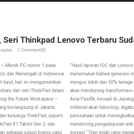
, Seri Thinkpad Lenovo Terbaru Sud
stylish
Comment(0)
 –
Merek PC nomor 1 pada
“Hasil laporan IDC dan Lenovo
il, dan Menengah di Indonesia
menemukan bahwa generasi mill
t-turut, hari ini mengumumkan
mengisi lebih dari 50% tenaga k
erbaru dari seri ThinkPad dalam
akan mendorong transformasi d
ming the Future Workspace –
Asia Pasifik, kecuali di Jepang
ang berlangsung di Jakarta.
millenial akan teknologi, diga
ari keluarga ThinkPad, seperti
perusahaan untuk meningkatkan
nkPad X1 Tablet Gen 3, dan
mendorong pengadopsian alat
n sebagai solusi bisnis yang
inovasi.” Tren inilah yang men