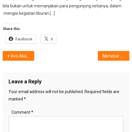
bila bukan untuk memanjakan para pengunjung setianya, dalam
mengisi kegiatan liburan […]
Share this:
Facebook
X
Post
Vivo Akan Luncurkan V9 di Candi Borobudur
Menebar Wewangian Mewah
navigation
Leave a Reply
Your email address will not be published.
Required fields are
marked
*
Comment
*