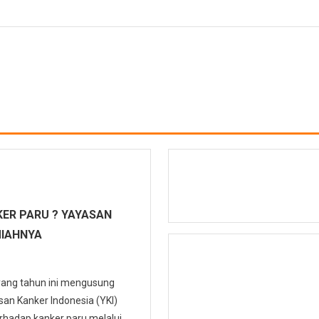
ER PARU ? YAYASAN
MIAHNYA
 yang tahun ini mengusung
n Kanker Indonesia (YKI)
hadap kanker paru melalui