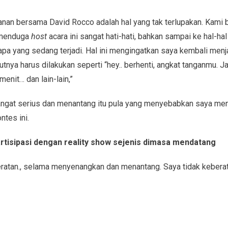
lanan bersama David Rocco adalah hal yang tak terlupakan. Kami
h menduga
host
acara ini sangat hati-hati, bahkan sampai ke hal-ha
apa yang sedang terjadi. Hal ini mengingatkan saya kembali menj
jutnya harus dilakukan seperti “hey.. berhenti, angkat tanganmu.
enit… dan lain-lain,”
angat serius dan menantang itu pula yang menyebabkan saya me
ntes ini.
rtisipasi dengan reality show sejenis dimasa mendatang
beratan., selama menyenangkan dan menantang. Saya tidak kebera