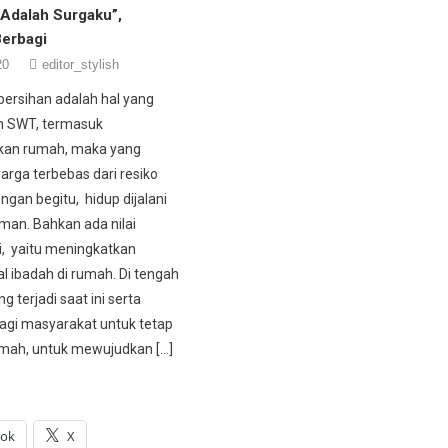
Adalah Surgaku”,
Berbagi
20
editor_stylish
ersihan adalah hal yang
lah SWT, termasuk
an rumah, maka yang
arga terbebas dari resiko
ngan begitu, hidup dijalani
an. Bahkan ada nilai
, yaitu meningkatkan
al ibadah di rumah. Di tengah
 terjadi saat ini serta
gi masyarakat untuk tetap
rumah, untuk mewujudkan […]
ook
X