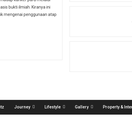
is bukti ilmiah. Kiranya ini
ublik mengenai penggunaan atap
tz
Journey
Lifestyle
Gallery
Property & Inte