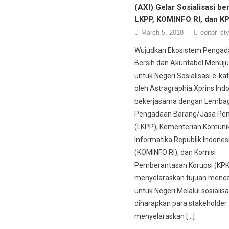
(AXI) Gelar Sosialisasi b
LKPP, KOMINFO RI, dan K
March 5, 2018
editor_sty
Wujudkan Ekosistem Pengad
Bersih dan Akuntabel Menuju
untuk Negeri Sosialisasi e-kat
oleh Astragraphia Xprins Indo
bekerjasama dengan Lembag
Pengadaan Barang/Jasa Pem
(LKPP), Kementerian Komuni
Informatika Republik Indones
(KOMINFO RI), dan Komisi
Pemberantasan Korupsi (KPK
menyelaraskan tujuan menca
untuk Negeri Melalui sosialisas
diharapkan para stakeholder
menyelaraskan […]