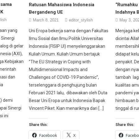
ersama
Ratusan Mahasiswa Indonesia
“Rumahku 
PK
Bergandeng UE
Indahnya 
lish
March 8, 2021
editor_stylish
May 3, 20
aan yang
Uni Eropa bekerja sama dengan Fakultas
Menjaga keb
 Sinergi
Ilmu Sosial dan Ilmu Politik Universitas
dicintai Al
alog di gelar
Indonesia (FISIP UI) menyelenggarakan
membersihk
nesia (AXI),
Kuliah Umum. Kuliah Umum bertajuk
didapat kelu
a Kebijakan
”The EU Strategy in Coping with
penyakit. De
erintah
Multidimensional Impacts and
dengan nyam
kasi dan
Challenges of COVID-19 Pandemic”,
tambah lagi
ia
terselenggara di penghujung bulan
kualitas am
Februari 2021 lalu, dibawakan oleh Duta
pandemi yang
) demi
Besar Uni Eropa untuk Indonesia Bapak
himbauan ba
pai Sinergi
Vincent Piket. Kian menariknya dari […]
tinggal di 
i ini
Share this:
Share this:
Facebook
X
Faceb