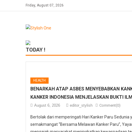
Skip
Friday, August 07, 2026
to
content
TODAY !
HEALTH
BENARKAH ATAP ASBES MENYEBABKAN KANK
KANKER INDONESIA MENJELASKAN BUKTI IL
August 6, 2026
editor_stylish
Comment(0)
Bertolak dari memperingati Hari Kanker Paru Sedunia
semakmangat “Bersama Melawan Kanker Paru”, Yayasa
mengajak masyarakat meningkatkan kewaspadaan ter