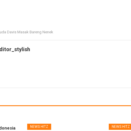
Muda Davis Masak Bareng Nenek
ditor_stylish
NEWS HITZ
NEWS HITZ
ndonesia