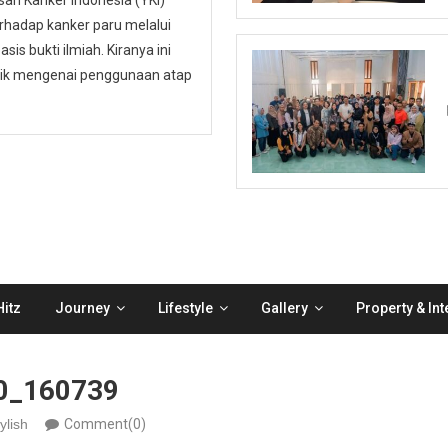
n Kanker Indonesia (YKI)
hadap kanker paru melalui
is bukti ilmiah. Kiranya ini
ublik mengenai penggunaan atap
itz
Journey
Lifestyle
Gallery
Property & Int
0_160739
ylish
Comment(0)