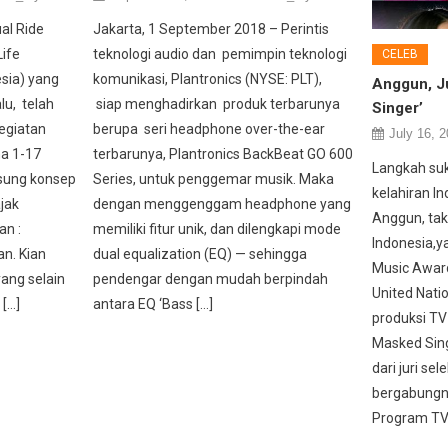
al Ride
Jakarta, 1 September 2018 – Perintis
ife
teknologi audio dan pemimpin teknologi
CELEB
sia) yang
komunikasi, Plantronics (NYSE: PLT),
Anggun, Ju
lu, telah
siap menghadirkan produk terbarunya
Singer’
kegiatan
berupa seri headphone over-the-ear
July 16, 
a 1-17
terbarunya, Plantronics BackBeat GO 600
Langkah suk
sung konsep
Series, untuk penggemar musik. Maka
kelahiran I
jak
dengan menggenggam headphone yang
Anggun, tak 
an :
memiliki fitur unik, dan dilengkapi mode
Indonesia,
an. Kian
dual equalization (EQ) — sehingga
Music Awar
yang selain
pendengar dengan mudah berpindah
United Natio
 […]
antara EQ ‘Bass […]
produksi TV
Masked Sing
dari juri sel
bergabungn
Program TV 