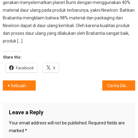
gerakan menyelematkan planet Bumi dengan menggunakan 40%
material daur ulang pada produk terbarunya, yakni NewIcon. Bahkan
Brabantia mengklaim bahwa 98% material dan packaging dari
NewIcon dapat di daur ulang kembali. Oleh karena kualitas produk
dan proses daur ulang yang dilakukan oleh Brabantia sangat baik,
produk […]
Share this:
Facebook
X
Post
Sebuah Penemuan Kembali PUMA R-SYSTEM
Cerita Dibalik Proses Pertunjukan “Bunga Penutup Abad”
navigation
Leave a Reply
Your email address will not be published.
Required fields are
marked
*