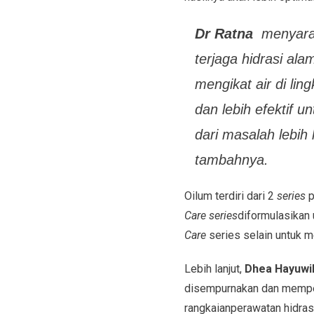
Dr Ratna
menyarank
terjaga hidrasi al
mengikat air di li
dan lebih efektif 
dari masalah lebih 
tambahnya.
Oilum terdiri dari 2
series
p
Care
series
diformulasikan
Care
series selain untuk m
Lebih lanjut,
Dhea Hayuwi
disempurnakan dan memper
rangkaia
n
perawatan
hidras