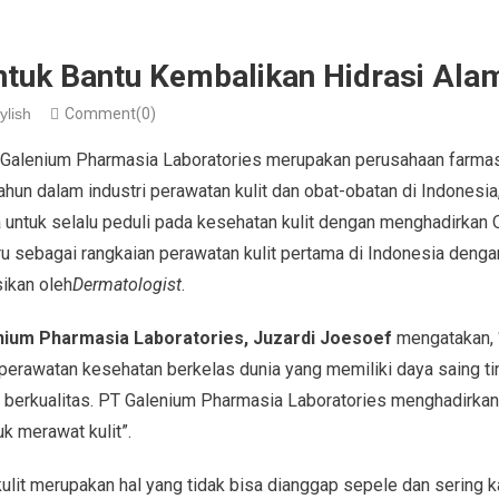
tuk Bantu Kembalikan Hidrasi Alam
ylish
Comment(0)
 Galenium Pharmasia Laboratories merupakan perusahaan farma
ahun dalam industri perawatan kulit dan obat-obatan di Indonesia,
ntuk selalu peduli pada kesehatan kulit dengan menghadirkan 
ru sebagai
rangkaian perawatan kulit pertama di Indonesia deng
ikan oleh
Dermatologist
.
nium Pharmasia Laboratories, J
u
zardi Joesoef
mengatakan, “
perawatan kesehatan berkelas dunia yang memiliki daya saing ti
berkualitas. PT Galenium Pharmasia Laboratories menghadirkan
uk merawat kulit”.
it merupakan hal yang tidak bisa dianggap sepele dan sering kal