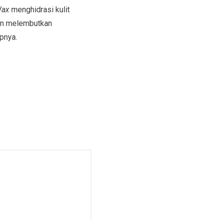
Wax
menghidrasi kulit
dan melembutkan
upnya.