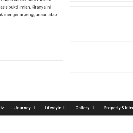
is bukti ilmiah. Kiranya ini
ublik mengenai penggunaan atap
tz
Journey
Lifestyle
Gallery
Property & Inte