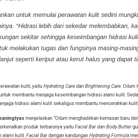
an untuk memulai perawatan kulit sedini mungkin 
aminya. “Hidrasi lebih dari sekedar melembabkan, k
ngkungan sekitar sehingga keseimbangan
hidrasi kul
untuk melakukan tugas dan fungsinya masing-masin
lanjut seperti keriput atau kerut halus yang dapat t
erawatan kulit
, yaitu
Hydrating Care
dan
Brightening Care
.
Oilum
 untuk membantu menjaga keseimbangan hidrasi alami kulit
.
Seda
enjaga hidrasi alami kulit sekaligus
membantu mencerahkan kulit
kaningtyas
menjelaskan “Oilum menghadirkan kemasan baru de
kenalkan produk terbarunya yaitu
Facial Bar
dan Body Butter
gu
i alami
kulit.
Facial Bar
dengan kandungan
Hydrating
Formula
mem