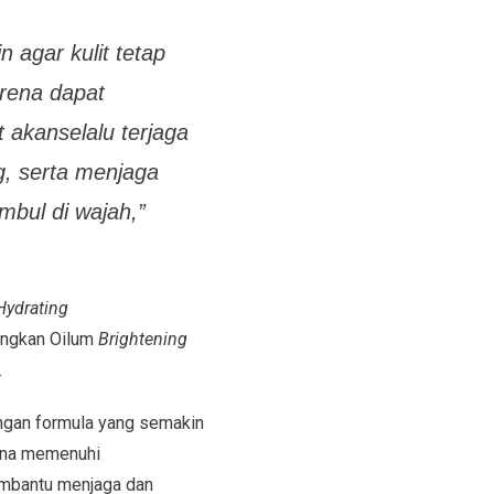
agar kulit tetap
arena dapat
it akan
selalu terjaga
g, serta menjaga
imbul di wajah,”
Hydrating
ngkan Oilum
Brightening
.
ngan formula yang semakin
na memenuhi
bantu menjaga dan