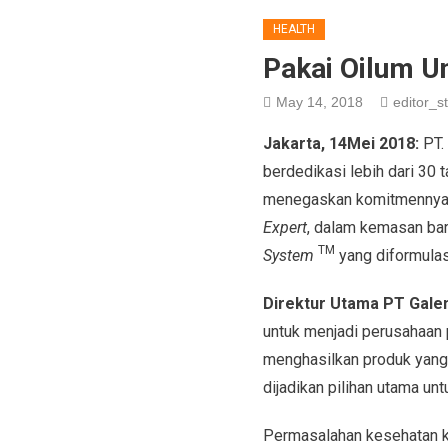
HEALTH
Pakai Oilum Un
May 14, 2018
editor_st
Jakarta, 14Mei 2018:
PT.
berdedikasi lebih dari 30 t
menegaskan komitmennya u
Expert
,
dalam kemasan ba
TM
System
yang diformulas
Direktur Utama PT Gale
untuk menjadi perusahaan 
menghasilkan produk yang 
dijadikan pilihan utama unt
Permasalahan kesehatan kul