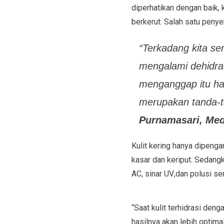
diperhatikan dengan baik, 
berkerut. Salah satu penye
“Terkadang
kita se
mengalami dehidras
menganggap itu ha
merupakan
tanda-
Purnamasari, Med
Kulit kering
hanya
dipengaru
kasar dan keriput. Sedangk
AC, sinar
UV
,
dan polusi
ser
“Saat kulit terhidrasi deng
hasilnya akan lebih optima