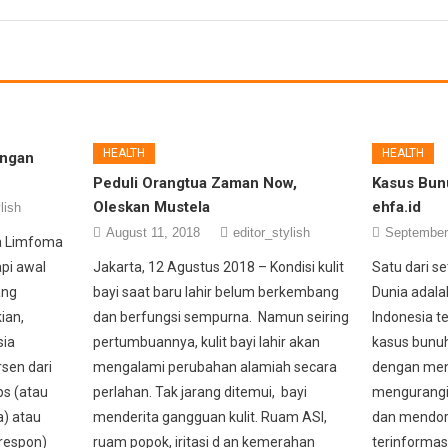
HEALTH
HEALTH
engan
Peduli Orangtua Zaman Now,
Kasus Bunu
Oleskan Mustela
ehfa.id
lish
August 11, 2018
editor_stylish
September
da Limfoma
pi awal
Jakarta, 12 Agustus 2018 – Kondisi kulit
Satu dari se
ang
bayi saat baru lahir belum berkembang
Dunia adalah
ian,
dan berfungsi sempurna. Namun seiring
Indonesia te
sia
pertumbuannya, kulit bayi lahir akan
kasus bunuh
sen dari
mengalami perubahan alamiah secara
dengan men
s (atau
perlahan. Tak jarang ditemui, bayi
mengurangi 
) atau
menderita gangguan kulit. Ruam ASI,
dan mendor
 respon)
ruam popok, iritasi d an kemerahan
terinformas