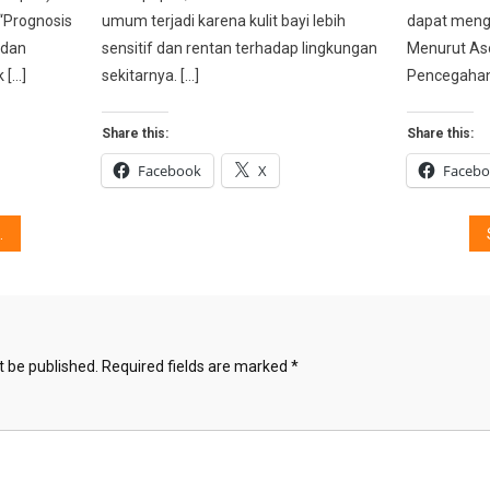
“Prognosis
umum terjadi karena kulit bayi lebih
dapat mengu
 dan
sensitif dan rentan terhadap lingkungan
Menurut Aso
 […]
sekitarnya. […]
Pencegahan 
Share this:
Share this:
Facebook
X
Faceb
t be published.
Required fields are marked
*