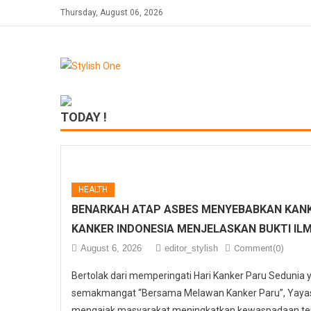
Skip
Thursday, August 06, 2026
to
content
TODAY !
HEALTH
BENARKAH ATAP ASBES MENYEBABKAN KANK
KANKER INDONESIA MENJELASKAN BUKTI IL
August 6, 2026
editor_stylish
Comment(0)
Bertolak dari memperingati Hari Kanker Paru Sedunia
semakmangat “Bersama Melawan Kanker Paru”, Yayasa
mengajak masyarakat meningkatkan kewaspadaan ter