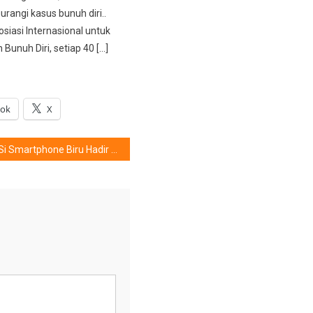
rangi kasus bunuh diri..
siasi Internasional untuk
Bunuh Diri, setiap 40 […]
ook
X
Si Smartphone Biru Hadir Dengan Fitur Super Canggih