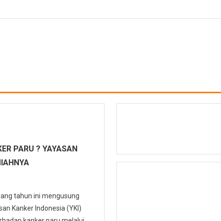
ER PARU ? YAYASAN
MIAHNYA
 yang tahun ini mengusung
n Kanker Indonesia (YKI)
hadap kanker paru melalui