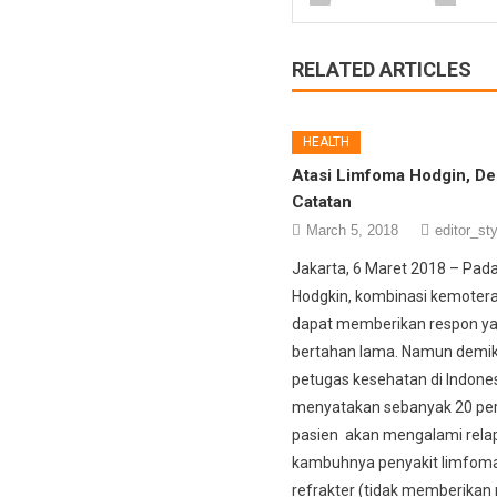
RELATED ARTICLES
HEALTH
Atasi Limfoma Hodgin, D
Catatan
March 5, 2018
editor_sty
Jakarta, 6 Maret 2018 – Pa
Hodgkin, kombinasi kemotera
dapat memberikan respon y
bertahan lama. Namun demik
petugas kesehatan di Indone
menyatakan sebanyak 20 per
pasien akan mengalami relap
kambuhnya penyakit limfoma
refrakter (tidak memberikan