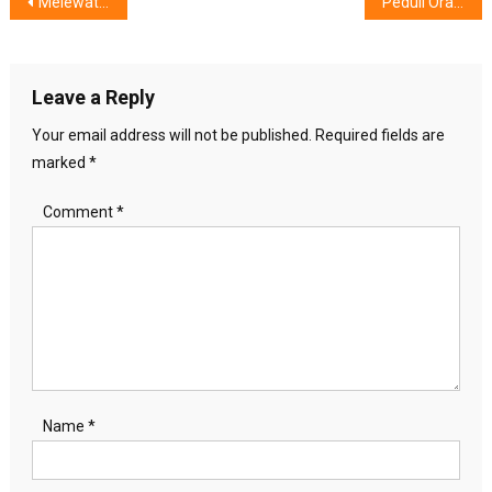
Post
Melewatkan Sarapan Pagi, Buyarkan Konsentrasi
Peduli Orangtua Zaman Now, Oleskan Mustela
navigation
Leave a Reply
Your email address will not be published.
Required fields are
marked
*
Comment
*
Name
*