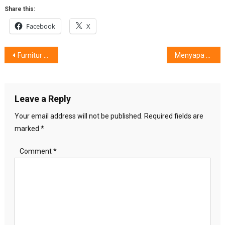
Share this:
Facebook
X
Post
Furnitur Bermotif Batik Karya Fabelio dan Negarawan
Menyapa Wanita Indonesia
navigation
Leave a Reply
Your email address will not be published.
Required fields are
marked
*
Comment
*