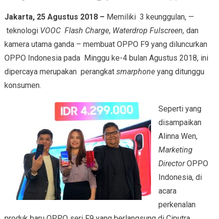
Jakarta, 25 Agustus 2018 –
Memiliki 3 keunggulan, —
teknologi
VOOC Flash Charge
,
Waterdrop Fulscreen,
dan
kamera utama ganda – membuat OPPO F9 yang diluncurkan
OPPO Indonesia pada Minggu ke-4 bulan Agustus 2018, ini
dipercaya merupakan perangkat
smarphone
yang ditunggu
konsumen.
Seperti yang
disampaikan
Alinna Wen,
Marketing
Director
OPPO
Indonesia, di
acara
perkenalan
produk baru OPPO seri F9 yang berlangsung di Ciputra