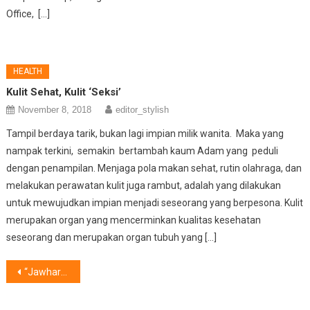
Office, […]
HEALTH
Kulit Sehat, Kulit ‘Seksi’
November 8, 2018
editor_stylish
Tampil berdaya tarik, bukan lagi impian milik wanita. Maka yang
nampak terkini, semakin bertambah kaum Adam yang peduli
dengan penampilan. Menjaga pola makan sehat, rutin olahraga, dan
melakukan perawatan kulit juga rambut, adalah yang dilakukan
untuk mewujudkan impian menjadi seseorang yang berpesona. Kulit
merupakan organ yang mencerminkan kualitas kesehatan
seseorang dan merupakan organ tubuh yang […]
Post
“Jawhara Syari”: Trendy, Elegant & Comfort
navigation