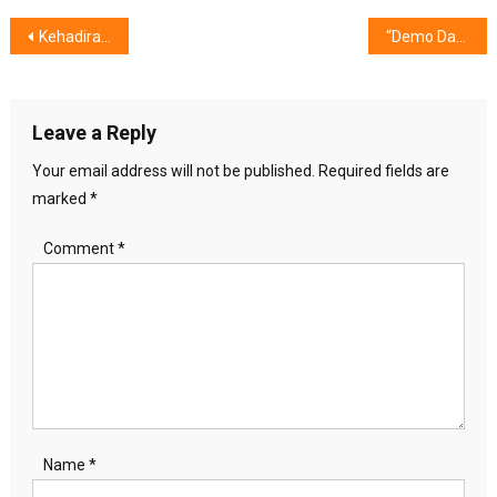
Post
Kehadiran IoT Mempermudah Aktivitas Pengguna
“Demo Day” Pesta 7 Startup Pilihan
navigation
Leave a Reply
Your email address will not be published.
Required fields are
marked
*
Comment
*
Name
*