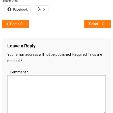
Share this:
Facebook
X
Post
“Demo Day” Pesta 7 Startup Pilihan
“Sekar” : Cinta Tanpa Pernah Melihat
navigation
Leave a Reply
Your email address will not be published.
Required fields are
marked
*
Comment
*