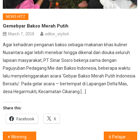
NEWS HITZ
Gemebyar Bakso Merah Putih
March 7, 2019
editor_stylish
Agar kehadiran penganan bakso sebagai makanan khas kuliner
Nusantara agar lebih menebar hingga dikenal dan disuka seluruh
lapisan masyarakat, PT Sinar Sosro bekerja sama dengan
Paguyuban Pedagang Mie dan Bakso Indonesia, beberapa waktu
lalu menyelenggarakan acara ‘Gebyar Bakso Merah Putih Indonesia
Bersatu’. Pada gelar acara — bertempat di Lapangan Delta Mas,
desa Hegarmukti, Kecamatan Cikarang […]
Share this:
Facebook
X
Post
Winning Meals ‘Kachimeshi : Asupan Bergizi Berujung Raih Prestasi
6 Pelajar SD #DutaSIGAP