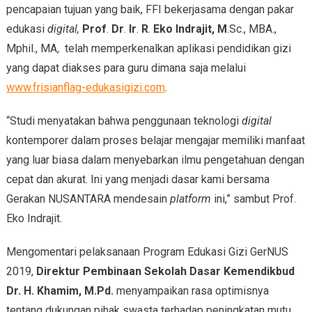
pencapaian tujuan yang baik, FFI bekerjasama dengan pakar
edukasi
digital,
Prof
.
Dr
.
Ir
.
R
.
Eko Indrajit, M
.Sc., MBA.,
Mphil., MA,
telah memperkenalkan aplikasi pendidikan gizi
yang dapat diakses para guru dimana saja melalui
www.frisianflag-edukasigizi.com
.
“Studi menyatakan bahwa penggunaan teknologi
digital
kontemporer dalam proses belajar mengajar memiliki manfaat
yang luar biasa dalam menyebarkan ilmu pengetahuan dengan
cepat dan akurat. Ini yang menjadi dasar kami bersama
Gerakan NUSANTARA mendesain
platform
ini,” sambut Prof.
Eko Indrajit.
Mengomentari pelaksanaan Program Edukasi Gizi GerNUS
2019,
Direktur Pembinaan Sekolah Dasar Kemendikbud
Dr. H. Khamim, M.Pd.
menyampaikan rasa optimisnya
tentang dukungan pihak swasta terhadap peningkatan mutu