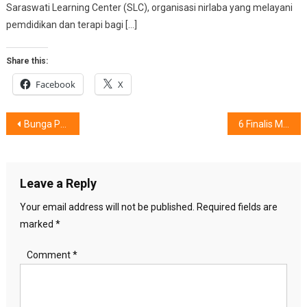
Saraswati Learning Center (SLC), organisasi nirlaba yang melayani
pemdidikan dan terapi bagi […]
Share this:
Facebook
X
Post
Bunga Penutup Abad : Lukisan Cinta
6 Finalis Mengguncang Panggung Hiburan
navigation
Leave a Reply
Your email address will not be published.
Required fields are
marked
*
Comment
*